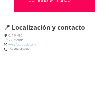
📍 Localización y contacto
C. 71ᴮ 436
97177, Mérida
www.facebook.com
+529993487963