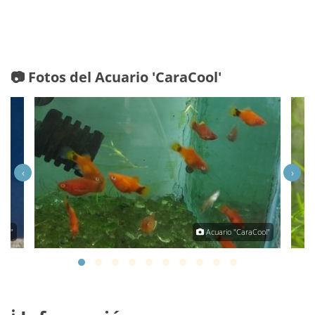
📷 Fotos del Acuario 'CaraCool'
‹
›
ool"
Acuario "CaraCool"