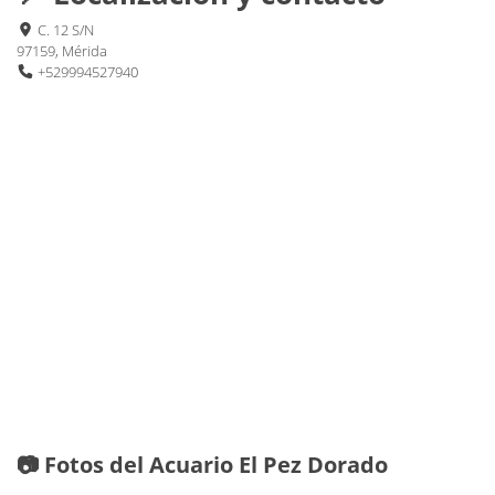
C. 12 S/N
97159, Mérida
+529994527940
📷 Fotos del Acuario El Pez Dorado