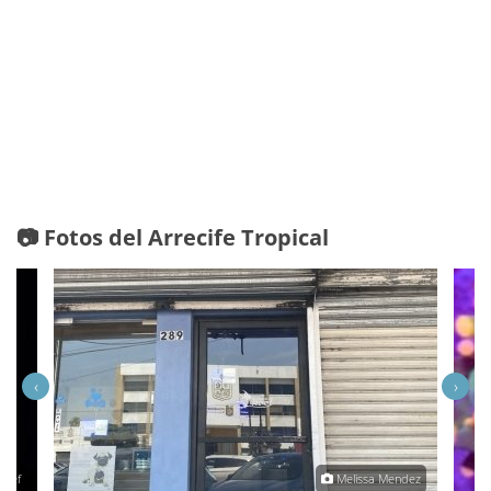
📷 Fotos del Arrecife Tropical
‹
›
Reef
Melissa Mendez