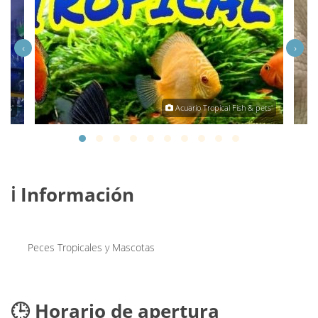
‹
›
ets'
Acuario Tropical Fish & pets'
ℹ️ Información
Peces Tropicales y Mascotas
🕒 Horario de apertura