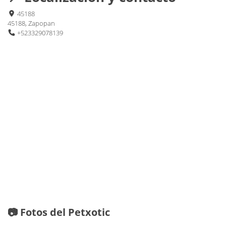
45188
45188, Zapopan
+523329078139
📷 Fotos del Petxotic