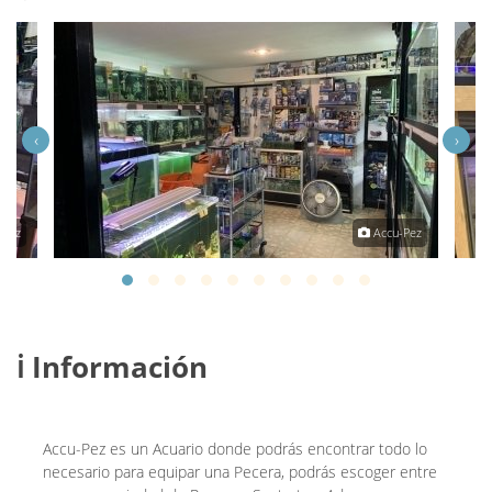
‹
›
-Pez
Accu-Pez
ℹ️ Información
Accu-Pez es un Acuario donde podrás encontrar todo lo
necesario para equipar una Pecera, podrás escoger entre