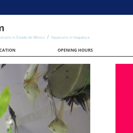
m
ariums in Estado de México
Aquariums in Ixtapaluca
CATION
OPENING HOURS