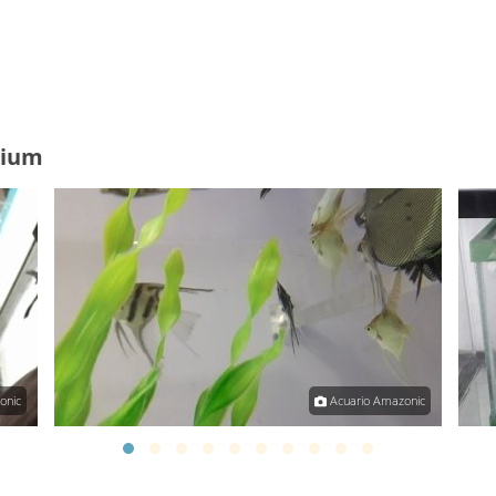
rium
onic
Acuario Amazonic