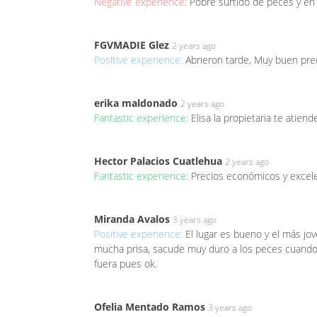
Negative experience:
Pobre surtido de peces y en
FGVMADIE Glez
2 years ago
Positive experience:
Abrieron tarde, Muy buen pre
erika maldonado
2 years ago
Fantastic experience:
Elisa la propietaria te atie
Hector Palacios Cuatlehua
2 years ago
Fantastic experience:
Precios económicos y excel
Miranda Avalos
3 years ago
Positive experience:
El lugar es bueno y el más jo
mucha prisa, sacude muy duro a los peces cuando h
fuera pues ok.
Ofelia Mentado Ramos
3 years ago