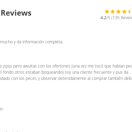
 Reviews
4.2
/5 (135 Revie
 mucho y da información completa.
cio jsjsjs pero awuitas con los ofertones (una vez me tocó que habían pe
l fondo otros estaban boqueando) soy una cliente frecuente y pus da
cuidado con los peces y observar detenidamente al comprar también de
os