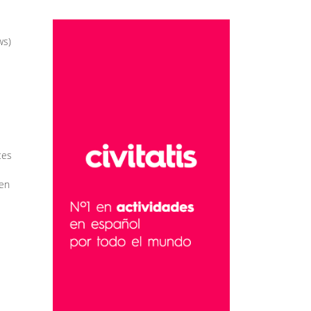
ws)
ces
ben