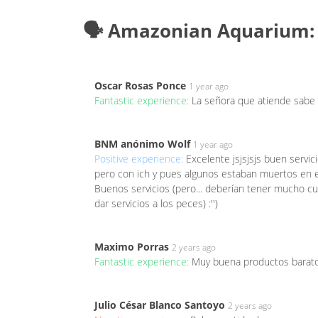
🗣️ Amazonian Aquarium:
Oscar Rosas Ponce
1 year ago
Fantastic experience:
La señora que atiende sabe
BNM anónimo Wolf
1 year ago
Positive experience:
Excelente jsjsjsjs buen servi
pero con ich y pues algunos estaban muertos en e
Buenos servicios (pero... deberían tener mucho 
dar servicios a los peces) :'')
Maximo Porras
2 years ago
Fantastic experience:
Muy buena productos barat
Julio César Blanco Santoyo
2 years ago