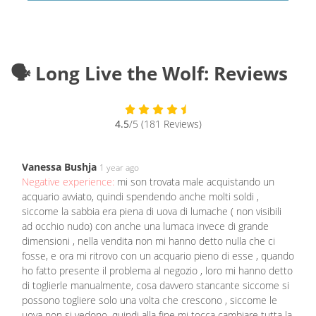
🗣️ Long Live the Wolf: Reviews
4.5
/5 (181 Reviews)
Vanessa Bushja
1 year ago
Negative experience:
mi son trovata male acquistando un
acquario avviato, quindi spendendo anche molti soldi ,
siccome la sabbia era piena di uova di lumache ( non visibili
ad occhio nudo) con anche una lumaca invece di grande
dimensioni , nella vendita non mi hanno detto nulla che ci
fosse, e ora mi ritrovo con un acquario pieno di esse , quando
ho fatto presente il problema al negozio , loro mi hanno detto
di toglierle manualmente, cosa davvero stancante siccome si
possono togliere solo una volta che crescono , siccome le
uova non si vedono, quindi alla fine mi tocca cambiare tutta la