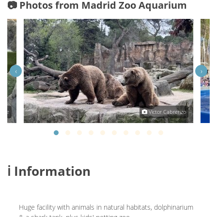
📷 Photos from Madrid Zoo Aquarium
‹
›
orte
Victor Cabrerizo
ℹ️ Information
Huge facility with animals in natural habitats, dolphinarium