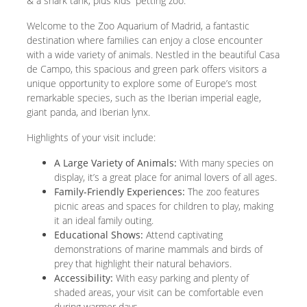
& a shark tank, plus kids' petting zoo.
Welcome to the Zoo Aquarium of Madrid, a fantastic
destination where families can enjoy a close encounter
with a wide variety of animals. Nestled in the beautiful Casa
de Campo, this spacious and green park offers visitors a
unique opportunity to explore some of Europe’s most
remarkable species, such as the Iberian imperial eagle,
giant panda, and Iberian lynx.
Highlights of your visit include:
A Large Variety of Animals:
With many species on
display, it’s a great place for animal lovers of all ages.
Family-Friendly Experiences:
The zoo features
picnic areas and spaces for children to play, making
it an ideal family outing.
Educational Shows:
Attend captivating
demonstrations of marine mammals and birds of
prey that highlight their natural behaviors.
Accessibility:
With easy parking and plenty of
shaded areas, your visit can be comfortable even
during warmer days.