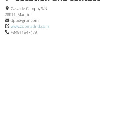
Casa de Campo, S/N
28011, Madrid
dpo@grpr.com
www.zoomadrid.com
+34911547479