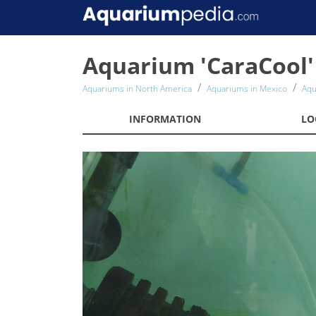
Aquarium 'CaraCool'
Aquariums in North America
Aquariums in Mexico
Aqu
INFORMATION
LO