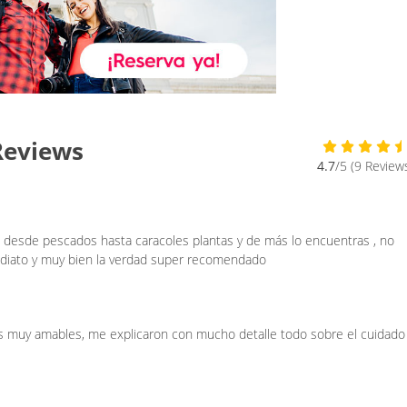
Reviews
4.7
/5 (9 Review
es desde pescados hasta caracoles plantas y de más lo encuentras , no
ediato y muy bien la verdad super recomendado
cos muy amables, me explicaron con mucho detalle todo sobre el cuidado