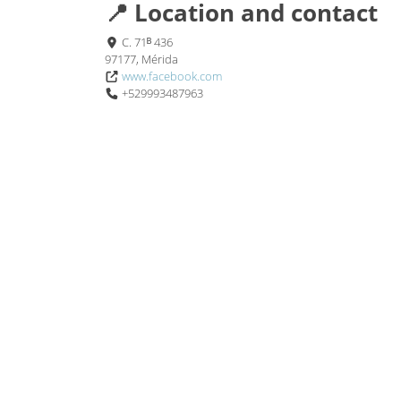
📍 Location and contact
C. 71ᴮ 436
97177, Mérida
www.facebook.com
+529993487963