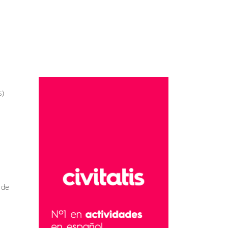
s)
 de