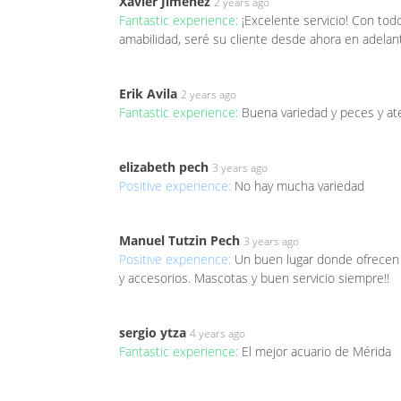
Xavier Jimenez
2 years ago
Fantastic experience:
¡Excelente servicio! Con tod
amabilidad, seré su cliente desde ahora en adelan
Erik Avila
2 years ago
Fantastic experience:
Buena variedad y peces y at
elizabeth pech
3 years ago
Positive experience:
No hay mucha variedad
Manuel Tutzin Pech
3 years ago
Positive experience:
Un buen lugar donde ofrecen 
y accesorios. Mascotas y buen servicio siempre!!
sergio ytza
4 years ago
Fantastic experience:
El mejor acuario de Mérida