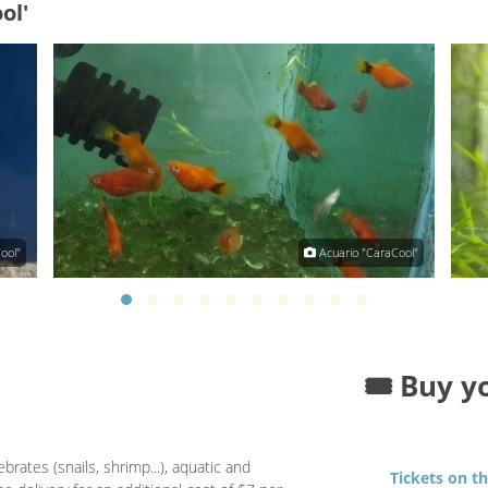
ol'
ool"
Acuario "CaraCool"
🎟️ Buy y
brates (snails, shrimp...), aquatic and
Tickets on t