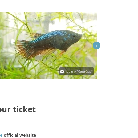
›
Acuario "CaraCool"
our ticket
he
official website