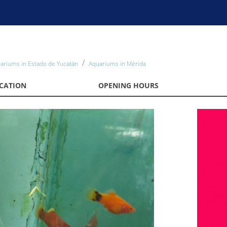
ariums in Estado de Yucatán
Aquariums in Mérida
CATION
OPENING HOURS