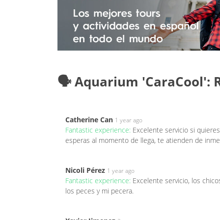
🗣️ Aquarium 'CaraCool': 
Catherine Can
1 year ago
Fantastic experience:
Excelente servicio si quier
esperas al momento de llega, te atienden de inm
Nicoli Pérez
1 year ago
Fantastic experience:
Excelente servicio, los chi
los peces y mi pecera.