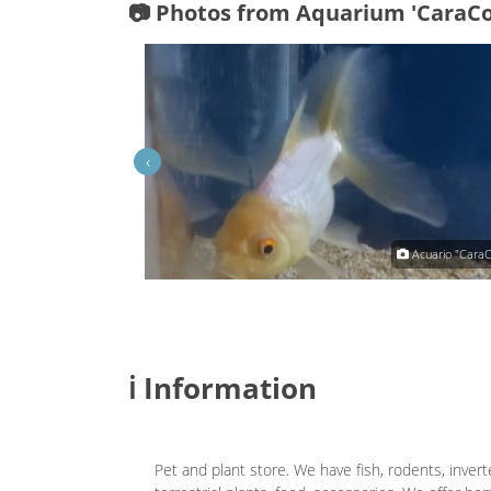
📷 Photos from Aquarium 'CaraCo
‹
Acuario "CaraCool"
Acuario "CaraC
ℹ️ Information
Pet and plant store. We have fish, rodents, inverte