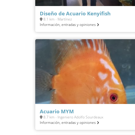
Diseño de Acuario Kenyifish
8.1 km - Martínez
Información, entradas y opiniones
Acuario MYM
8.7 km - Ingeniero Adolfo Sourdeaux
Información, entradas y opiniones