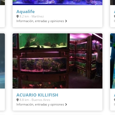
Aqualife
8.2 km - Martínez
Información, entradas y opiniones
ACUARIO KILLIFISH
8.8 km - Buenos Aires
Información, entradas y opiniones