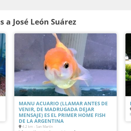
 a José León Suárez
MANU ACUARIO (LLAMAR ANTES DE
VENIR, DE MADRUGADA DEJAR
MENSAJE) ES EL PRIMER HOME FISH
DE LA ARGENTINA
4.2 km - San Martín