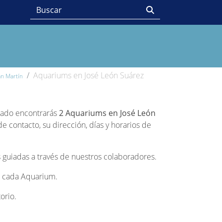
Aquariums en José León Suárez
n Martín
stado encontrarás
2 Aquariums en José León
 contacto, su dirección, días y horarios de
 guiadas a través de nuestros colaboradores.
de cada Aquarium.
orio.