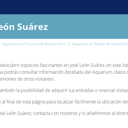
eón Suárez
Aquariums en Provincia de Buenos Aires
Aquariums en Partido de General Sa
y descubrir especies fascinantes en José León Suárez, en este li
a podrás consultar información detallada del Aquarium, datos de
iniones de otros visitantes.
bién la posibilidad de adquirir tus entradas o reservar visitas
 al final de esta página para localizar fácilmente la ubicación 
é León Suárez, contacta con nosotros y lo añadiremos al direct