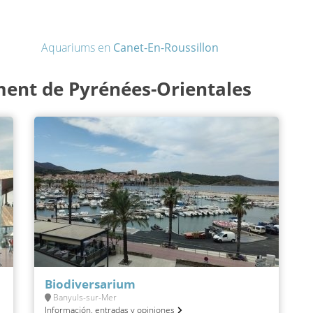
Aquariums en
Canet-En-Roussillon
ent de Pyrénées-Orientales
Biodiversarium
Banyuls-sur-Mer
Información, entradas y opiniones