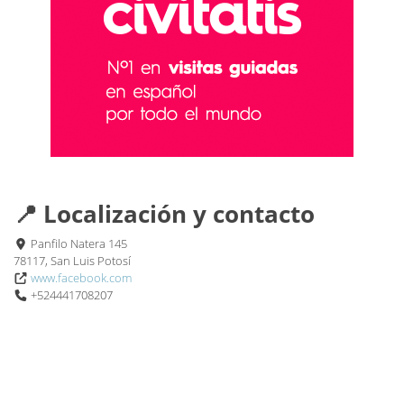
📍 Localización y contacto
Panfilo Natera 145
78117, San Luis Potosí
www.facebook.com
+524441708207