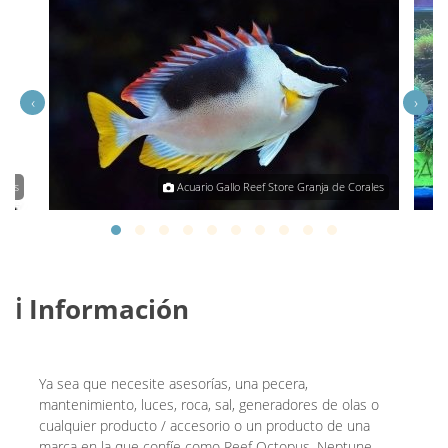
‹
›
ales
Acuario Gallo Reef Store Granja de Corales
ℹ️ Información
Ya sea que necesite asesorías, una pecera,
mantenimiento, luces, roca, sal, generadores de olas o
cualquier producto / accesorio o un producto de una
marca en la que confíe como Reef Octopus, Neptune,