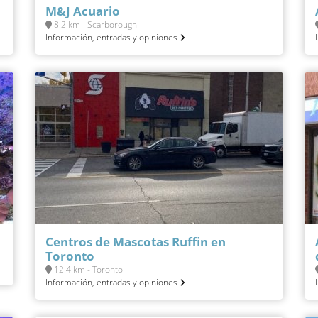
M&J Acuario
8.2 km - Scarborough
Información, entradas y opiniones
Centros de Mascotas Ruffin en
Toronto
12.4 km - Toronto
Información, entradas y opiniones