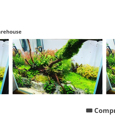
arehouse
🎟️ Comp