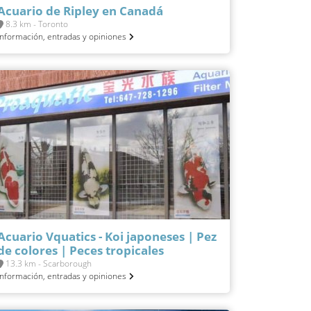
Acuario de Ripley en Canadá
8.3 km - Toronto
Información, entradas y opiniones
Acuario Vquatics - Koi japoneses | Pez
de colores | Peces tropicales
13.3 km - Scarborough
Información, entradas y opiniones