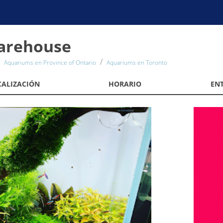
arehouse
Aquariums en Province of Ontario
Aquariums en Toronto
CALIZACIÓN
HORARIO
EN