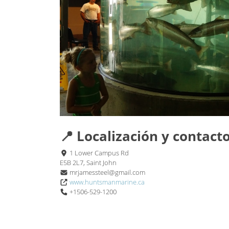
📍 Localización y contact
1 Lower Campus Rd
E5B 2L7, Saint John
mrjamessteel@gmail.com
www.huntsmanmarine.ca
+1506-529-1200