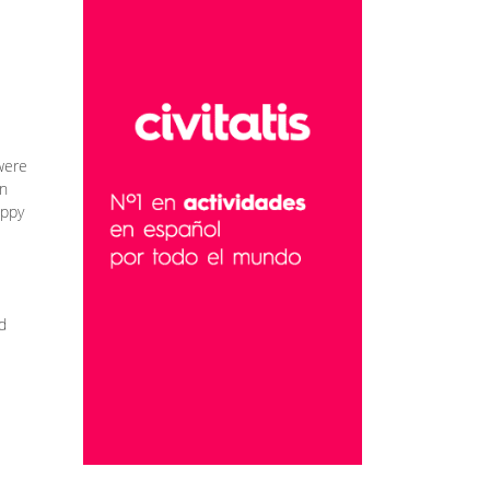
were
an
appy
d