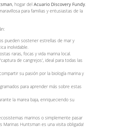
ntsman
, hogar del
Acuario Discovery Fundy
.
ravillosa para familias y entusiastas de la
án:
iños pueden sostener estrellas de mar y
ca inolvidable.
stas raras, focas y vida marina local.
'captura de cangrejos', ideal para todas las
ompartir su pasión por la biología marina y
programados para aprender más sobre estas
urante la marea baja, enriqueciendo su
 ecosistemas marinos o simplemente pasar
as Marinas Huntsman es una visita obligada!