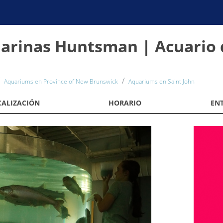
Marinas Huntsman | Acuario
Aquariums en Province of New Brunswick
Aquariums en Saint John
CALIZACIÓN
HORARIO
EN