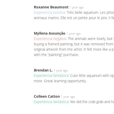
Roxanne Beaumont
1 year ago
Experiencia positiva:
Très belle aquarium. Les phoq
animaux marins. Elle est un petite pour le prix. Il fa
Myllena Assunção
1 year ago
Experiencia negativa:
The animals were lovely, bu
buying a framed painting, but it was removed from 
original artwork from the artist. It felt more like 
with the “painting” purchase.
Brendan L.
1 year ago
Experiencia fantástica:
Cute little aquarium with op
more. Great learning opportunity.
Colleen Catton
1 year ago
Experiencia fantástica:
We did the crab grab and ha