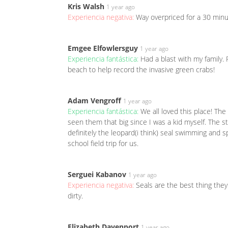
Kris Walsh
1 year ago
Experiencia negativa:
Way overpriced for a 30 minut
Emgee Elfowlersguy
1 year ago
Experiencia fantástica:
Had a blast with my family. 
beach to help record the invasive green crabs!
Adam Vengroff
1 year ago
Experiencia fantástica:
We all loved this place! The
seen them that big since I was a kid myself. The s
definitely the leopard(i think) seal swimming and 
school field trip for us.
Serguei Kabanov
1 year ago
Experiencia negativa:
Seals are the best thing they
dirty.
Elizabeth Davenport
1 year ago