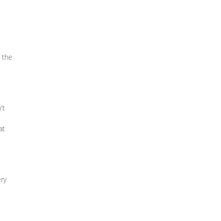
n the
't
at
ery