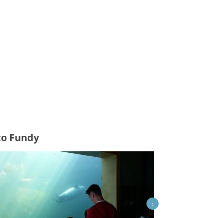
to Fundy
›