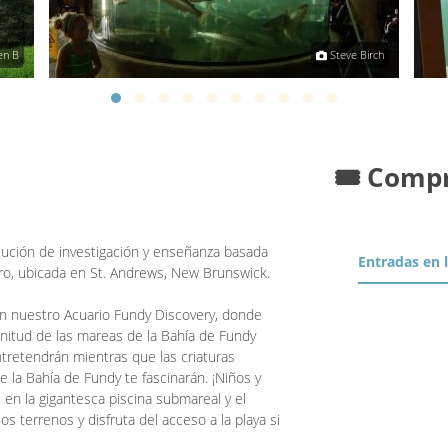
en B
Steve Birch
🎟️ Comp
tución de investigación y enseñanza basada
Entradas en 
lucro, ubicada en St. Andrews, New Brunswick.
en nuestro Acuario Fundy Discovery, donde
nitud de las mareas de la Bahía de Fundy
entretendrán mientras que las criaturas
e la Bahía de Fundy te fascinarán. ¡Niños y
 en la gigantesca piscina submareal y el
 terrenos y disfruta del acceso a la playa si