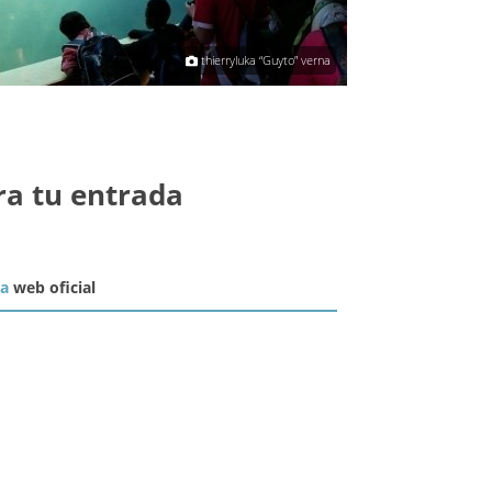
thierryluka “Guyto” verna
ra tu entrada
la
web oficial