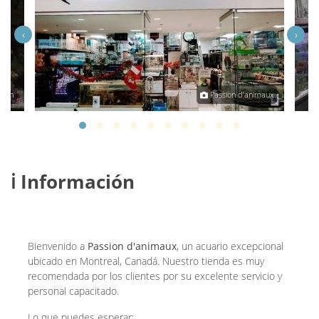
‹
›
Gian
Passion d'animaux
ℹ️ Información
Bienvenido a
Passion d'animaux
, un acuario excepcional
ubicado en Montreal, Canadá. Nuestro tienda es muy
recomendada por los clientes por su excelente servicio y
personal capacitado.
Lo que puedes esperar: