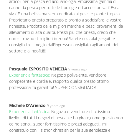
articoli per la pesca ed acquariologia. Ampissima gamma di
canne da pesca per tutte le tipologie ed accessori vari! Esca
viva! E una bellissima serra dedicata ai pesci e piante tropicali!
Proprietario onesto,preparato e pronto a soddisfare le vostre
richieste. Prodotti delle migliori marche e pesci provenienti da
allevamenti di alta qualitá. Prezzi più che onesti, credo che
non si trovino di migliori in zona! Sarete coccolati,seguiti e
consigliati x il meglio dall'ingresso!consigliato agli amanti del
settore e ai neofiti!!!
Pasquale ESPOSITO VENEZIA
9 years ago
Experiencia fantástica:
Negozio polivalente, venditore
competente e cordiale, rapporto qualità prezzo ottimo,
professionalità garantita! SUPER CONSIGLIATO!
Michele D'Arienzo
9 years ago
Experiencia fantástica:
Negozio e venditore di altissimo
livello....di tutti i negozi di pesca ke ho girato,come questo non
ce ne sono....super fornitissimo e prezzi adeguati....mi
congratulo con il signor christian per la sua gentilezza e