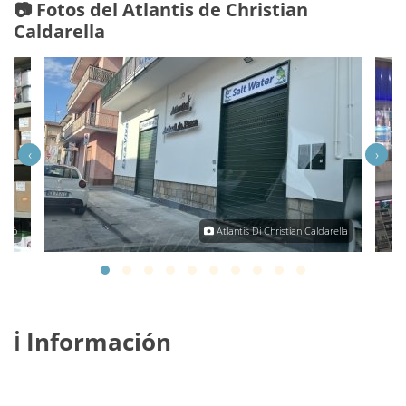
📷 Fotos del Atlantis de Christian
Caldarella
‹
›
llino
Atlantis Di Christian Caldarella
ℹ️ Información