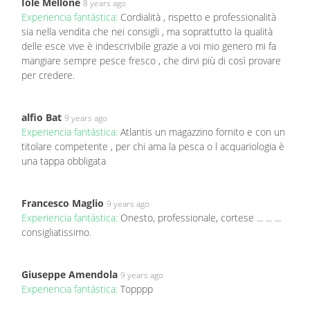
Iole Mellone
8 years ago
Experiencia fantástica:
Cordialità , rispetto e professionalità
sia nella vendita che nei consigli , ma soprattutto la qualità
delle esce vive è indescrivibile grazie a voi mio genero mi fa
mangiare sempre pesce fresco , che dirvi più di così provare
per credere.
alfio Bat
9 years ago
Experiencia fantástica:
Atlantis un magazzino fornito e con un
titolare competente , per chi ama la pesca o l acquariologia è
una tappa obbligata
Francesco Maglio
9 years ago
Experiencia fantástica:
Onesto, professionale, cortese ... ... ...
consigliatissimo.
Giuseppe Amendola
9 years ago
Experiencia fantástica:
Topppp