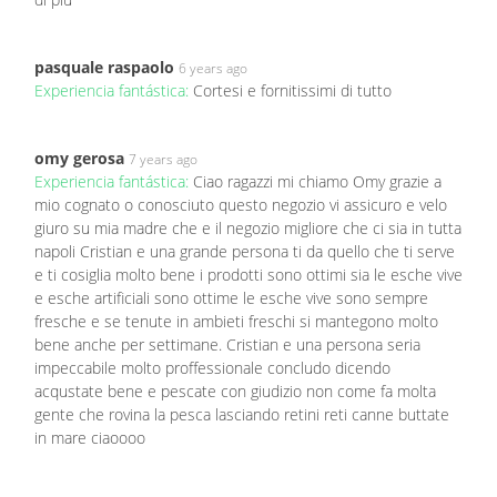
pasquale raspaolo
6 years ago
Experiencia fantástica:
Cortesi e fornitissimi di tutto
omy gerosa
7 years ago
Experiencia fantástica:
Ciao ragazzi mi chiamo Omy grazie a
mio cognato o conosciuto questo negozio vi assicuro e velo
giuro su mia madre che e il negozio migliore che ci sia in tutta
napoli Cristian e una grande persona ti da quello che ti serve
e ti cosiglia molto bene i prodotti sono ottimi sia le esche vive
e esche artificiali sono ottime le esche vive sono sempre
fresche e se tenute in ambieti freschi si mantegono molto
bene anche per settimane. Cristian e una persona seria
impeccabile molto proffessionale concludo dicendo
acqustate bene e pescate con giudizio non come fa molta
gente che rovina la pesca lasciando retini reti canne buttate
in mare ciaoooo