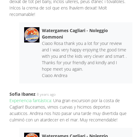
deixat de tot pel bany, inclos ulleres, peus d’ànec i tovalloles.
Inlcos la crema de sol que ens lhavíem deixat! Molt
recomanable!
Watergames Cagliari - Noleggio
Gommoni
Ciaoo Rosa thank you a lot for your review
and I was very happy enjoying the good time
with you and the kids very clever and smart .
Thanks for your friendly and kindly and I
hope meet you again.
Ciaoo Andrea
Sofia Ibanez
8 years ago
Experiencia fantástica:
Una gran excursion por la costa de
Cagliari! Buceamos, vimos cuevas y hicimos deportes
acuaticos. Andrea nos hizo pasar una tarde muy divertida que
culminó con un atardecer en el mar. Muy recomendable!
Watergames Cagliari - Noleggio