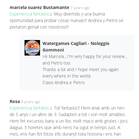
marcela suarez Bustamante
7 years ago
Experiencia fantástica:
Muy divertido y una buena
oportunidad para probar cosas nuevas!!! Andrea y Pietro se
portaron genial con nosotros!!!
Watergames Cagliari - Noleggio
Gommoni
Hii Marcela , I'm very happy for your review ,
and Pietro too.
Thanks a lot and I hope meet you again
every where in the world.
Ciaoo Andrea e Pietro
Rosa
8 years ago
Experiencia fantástica:
Tot fantastic!! Hem anat amb un nen
de 5 anys i un altre de 3. Sadapten a tot i son molt amables.
Hem fet excursio, bany a un lloc molt maco amb grutes i jocs
daigua. 3 horetes que amb nens ha sigut el temps just. A
mes, ens han fet fotos ells duranyt tota l’estona i ens han