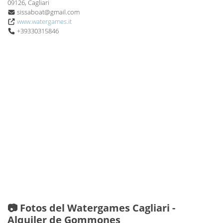
09126, Cagliari
sissaboat@gmail.com
www.watergames.it
+39330315846
📷 Fotos del Watergames Cagliari -
Alquiler de Gommones