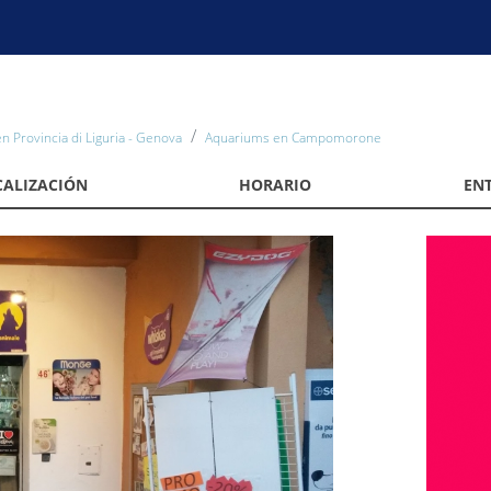
 Provincia di Liguria - Genova
Aquariums en Campomorone
CALIZACIÓN
HORARIO
EN