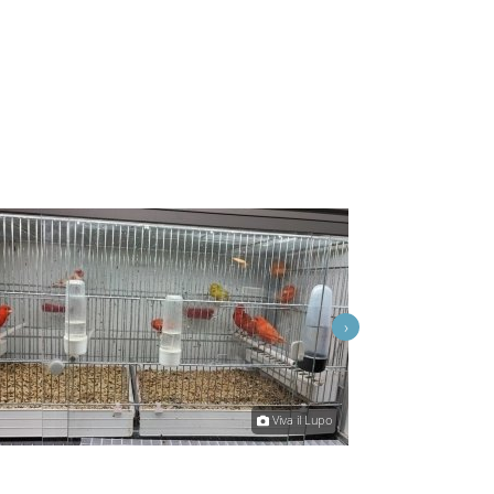
›
Viva il Lupo