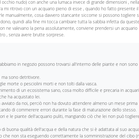
 ad occhio nudo) con anche una lumaca invece di grande dimensioni , nell
ra mi ritrovo con un acquario pieno di esse , quando ho fatto presente il
ierle manualmente, cosa davvero stancante siccome si possono togliere s
ono, quindi alla fine mi tocca cambiare tutta la sabbia infetta da quest
o non ne valevano la pena assolutamente, conviene prendersi un acquario
ro , senza avere brutte sorprese.
bbiamo in negozio possono trovarsi all'interno delle piante e non sono
 ma sono detritivore.
lie morte o pesciolini morti e non tolti dalla vasca.
imento di un ecosistema sano, cosa molto difficile e precaria in acquari
he ha acquistato lei.
ià avviato da noi, perciò non ha dovuto attendere almeno un mese prima
itando di commerere errori durante la fase di maturazione dello stesso.
ori e le piante dell'acquario puliti, mangiando ciò che lei non può toglier
di buona qualità dell'acqua e della natura che si è adattata al suo acqua
no che non sta eseguendo correttamente la somministrazione del cibo (