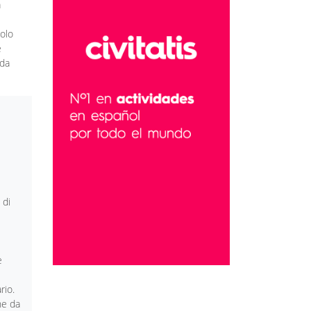
a
olo
e
 da
 di
e
rio.
ne da