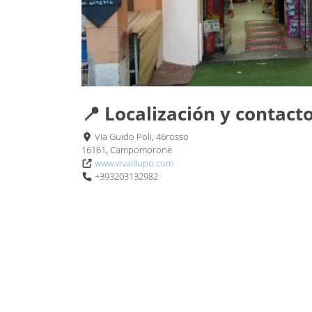
📍 Localización y contact
Via Guido Poli, 46rosso
16161, Campomorone
www.vivaillupo.com
+393203132982