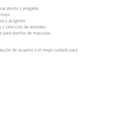
nal atento y amigable.
tivos.
io y acogedor.
s y selección de animales.
omo para dueños de mascotas
lación de acuarios o el mejor cuidado para