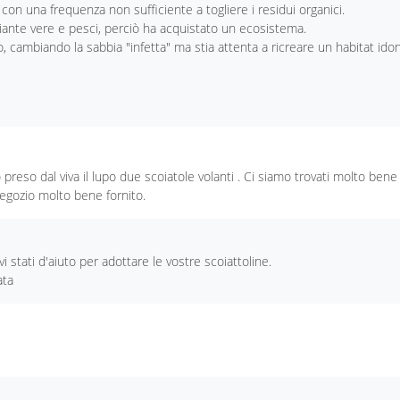
con una frequenza non sufficiente a togliere i residui organici.
iante vere e pesci, perciò ha acquistato un ecosistema.
apo, cambiando la sabbia "infetta" ma stia attenta a ricreare un habitat id
reso dal viva il lupo due scoiatole volanti . Ci siamo trovati molto bene
egozio molto bene fornito.
i stati d'aiuto per adottare le vostre scoiattoline.
ata