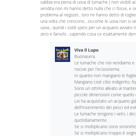
sabbia era piena di uova di lumache ( non visibili
vendita non mi hanno detto nulla che ci fosse, e o
problema al negozio , loro mi hanno detto di togl
una volta che crescono , siccome le uova non si ved
uova , quindi i soldi spesi per un acquario avviat
zero e farselo , sapendo cosa ce esattamente dent
Viva il Lupo
Buonasera.
Le lumache che noi vendiamo e a
nocive per l'ecosistema.
In quanto non mangiano le foglie
Mangiano cioè cibo indigerito, fog
Sono un ottimo alleato al manten
piccole dimensioni come quello c
Lei ha acquistato un acquario g
dell'inserimento dei pesci ed ev
Le lumache tengono i vetri, i dec
quotidianamente.
Se si moltiplicano sono sinonimo 
Se si moltiplicano troppo è seg