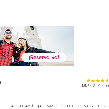
s
4.5
/5 (181 Opinio
ndo un acquario avviato, quindi spendendo anche molti soldi , siccome l