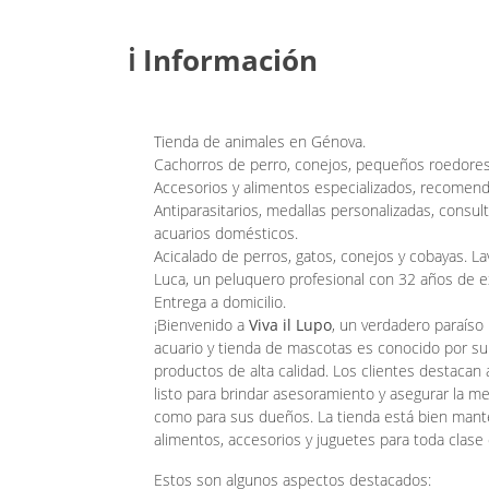
ℹ️ Información
Tienda de animales en Génova.
Cachorros de perro, conejos, pequeños roedores, 
Accesorios y alimentos especializados, recomend
Antiparasitarios, medallas personalizadas, consulta
acuarios domésticos.
Acicalado de perros, gatos, conejos y cobayas. Lav
Luca, un peluquero profesional con 32 años de e
Entrega a domicilio.
¡Bienvenido a
Viva il Lupo
, un verdadero paraíso
acuario y tienda de mascotas es conocido por su 
productos de alta calidad. Los clientes destacan 
listo para brindar asesoramiento y asegurar la m
como para sus dueños. La tienda está bien mant
alimentos, accesorios y juguetes para toda clase
Estos son algunos aspectos destacados: