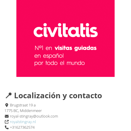
📍 Localización y contacto
Brugstraat 19 a
1775 BC, Middenmeer
royal-stingray@outlook.com
royalstingray.nl
+31627362574