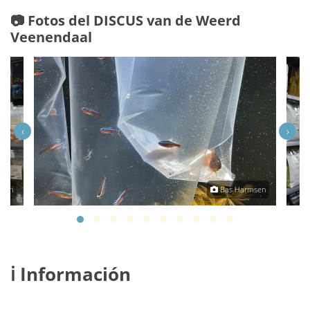
📷 Fotos del DISCUS van de Weerd
Veenendaal
‹
›
Sari
Bas Harmsen
ℹ️ Información