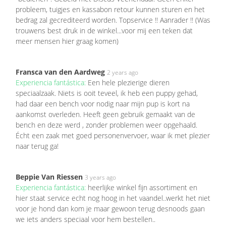
probleem, tuigjes en kassabon retour kunnen sturen en het
bedrag zal gecrediteerd worden. Topservice !! Aanrader !! (Was
trouwens best druk in de winkel...voor mij een teken dat
meer mensen hier graag komen)
Fransca van den Aardweg
2 years ago
Experiencia fantástica:
Een hele plezierige dieren
speciaalzaak. Niets is ooit teveel, ik heb een puppy gehad,
had daar een bench voor nodig naar mijn pup is kort na
aankomst overleden. Heeft geen gebruik gemaakt van de
bench en deze werd , zonder problemen weer opgehaald.
Écht een zaak met goed personenvervoer, waar ik met plezier
naar terug ga!
Beppie Van Riessen
3 years ago
Experiencia fantástica:
heerlijke winkel fijn assortiment en
hier staat service echt nog hoog in het vaandel..werkt het niet
voor je hond dan kom je maar gewoon terug desnoods gaan
we iets anders speciaal voor hem bestellen..