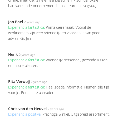
online, maar dat is helemaal logisch en ik gun de lokale
hardwerkende ondernemer die paar euro extra graag.
Jan Poel
2 years ago
Experiencia fantástica:
Prima dierenzaak. Vooral de
werknemers zijn zeer vriendelijk en voorzien je van goed
advies. Gr, Jan
Henk
2 years ago
Experiencia fantástica:
Vriendelijk personeel, gezonde vissen
en mooie planten.
Rita Verweij
2 years ago
Experiencia fantástica:
Heel goede informatie. Nemen alle tijd
voor je. Een echte aanrader!
Chris van den Heuvel
2 years ago
Experiencia positiva:
Prachtige winkel. Uitgebreid assortiment.