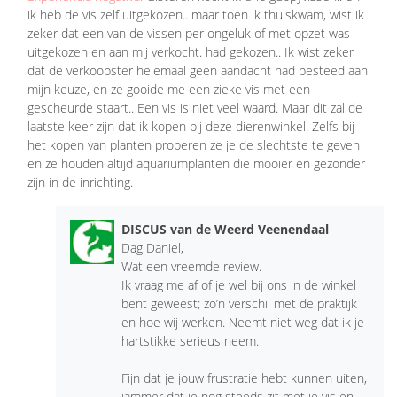
ik heb de vis zelf uitgekozen.. maar toen ik thuiskwam, wist ik
zeker dat een van de vissen per ongeluk of met opzet was
uitgekozen en aan mij verkocht. had gekozen.. Ik wist zeker
dat de verkoopster helemaal geen aandacht had besteed aan
mijn keuze, en ze gooide me een zieke vis met een
gescheurde staart.. Een vis is niet veel waard. Maar dit zal de
laatste keer zijn dat ik kopen bij deze dierenwinkel. Zelfs bij
het kopen van planten proberen ze je de slechtste te geven
en ze houden altijd aquariumplanten die mooier en gezonder
zijn in de inrichting.
DISCUS van de Weerd Veenendaal
Dag Daniel,
Wat een vreemde review.
Ik vraag me af of je wel bij ons in de winkel
bent geweest; zo’n verschil met de praktijk
en hoe wij werken. Neemt niet weg dat ik je
hartstikke serieus neem.
Fijn dat je jouw frustratie hebt kunnen uiten,
jammer dat je nog steeds zit met je vis en