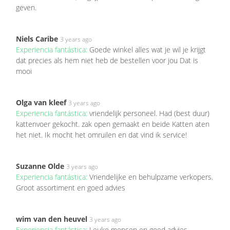
geven.
Niels Caribe
3 years ago
Experiencia fantástica:
Goede winkel alles wat je wil je krijgt
dat precies als hem niet heb de bestellen voor jou Dat is
mooi
Olga van kleef
3 years ago
Experiencia fantástica:
vriendelijk personeel. Had (best duur)
kattenvoer gekocht. zak open gemaakt en beide Katten aten
het niet. Ik mocht het omruilen en dat vind ik service!
Suzanne Olde
3 years ago
Experiencia fantástica:
Vriendelijke en behulpzame verkopers.
Groot assortiment en goed advies
wim van den heuvel
3 years ago
Experiencia fantástica:
Leuke mensen en goed advies.