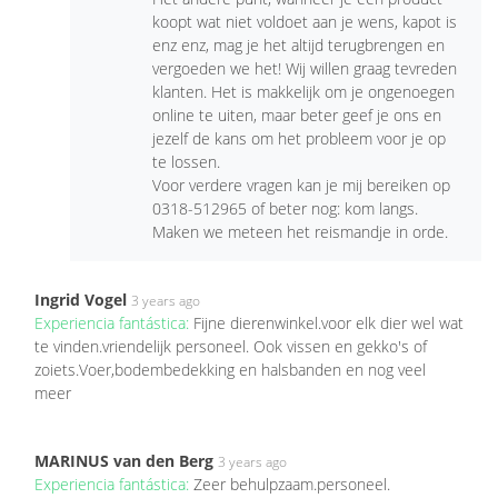
koopt wat niet voldoet aan je wens, kapot is
enz enz, mag je het altijd terugbrengen en
vergoeden we het! Wij willen graag tevreden
klanten. Het is makkelijk om je ongenoegen
online te uiten, maar beter geef je ons en
jezelf de kans om het probleem voor je op
te lossen.
Voor verdere vragen kan je mij bereiken op
0318-512965 of beter nog: kom langs.
Maken we meteen het reismandje in orde.
Ingrid Vogel
3 years ago
Experiencia fantástica:
Fijne dierenwinkel.voor elk dier wel wat
te vinden.vriendelijk personeel. Ook vissen en gekko's of
zoiets.Voer,bodembedekking en halsbanden en nog veel
meer
MARINUS van den Berg
3 years ago
Experiencia fantástica:
Zeer behulpzaam.personeel.