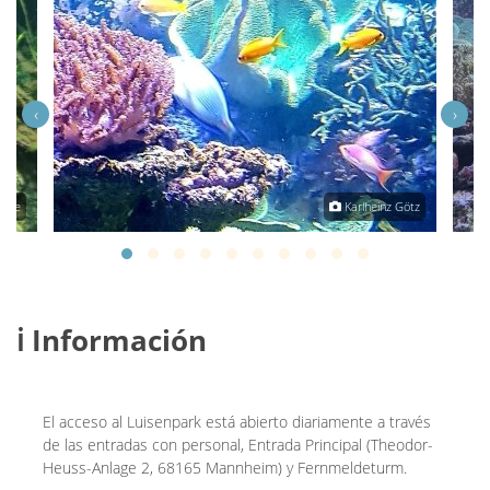
‹
›
chie
Karlheinz Götz
ℹ️ Información
El acceso al Luisenpark está abierto diariamente a través
de las entradas con personal, Entrada Principal (Theodor-
Heuss-Anlage 2, 68165 Mannheim) y Fernmeldeturm.