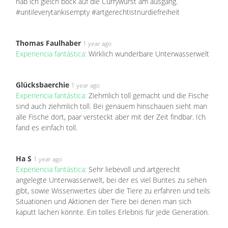
hab ich gleich bock auf die Currywurst am ausgang.
#untileverytankisempty #artgerechtistnurdiefreiheit
Thomas Faulhaber
1 year ago
Experiencia fantástica:
Wirklich wunderbare Unterwasserwelt
Glücksbaerchie
1 year ago
Experiencia fantástica:
Ziehmlich toll gemacht und die Fische
sind auch ziehmlich toll. Bei genauem hinschauen sieht man
alle Fische dort, paar versteckt aber mit der Zeit findbar. Ich
fand es einfach toll.
Ha S
1 year ago
Experiencia fantástica:
Sehr liebevoll und artgerecht
angelegte Unterwasserwelt, bei der es viel Buntes zu sehen
gibt, sowie Wissenwertes über die Tiere zu erfahren und teils
Situationen und Aktionen der Tiere bei denen man sich
kaputt lachen könnte. Ein tolles Erlebnis für jede Generation.