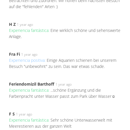
Betrachten und Zuordnen. Wir hoffen beim nächsten Besuch
auf die "fehlenden" Arten :)
H Z
1 year ago
Experiencia fantástica:
Eine wirklich schöne und sehenswerte
Anlage.
Fra Fi
1 year ago
Experiencia positiva:
Einige Aquarien schienen bei unserem
Besuch "unbewohnt" zu sein. Das war etwas schade.
Feriendomizil Barthoff
1 year ago
Experiencia fantástica:
...schöne Ergänzung und die
Farbenpracht unter Wasser passt zum Park über Wasser☺️
F S
1 year ago
Experiencia fantástica:
Sehr schöne Unterwasserwelt mit
Meerestieren aus der ganzen Welt