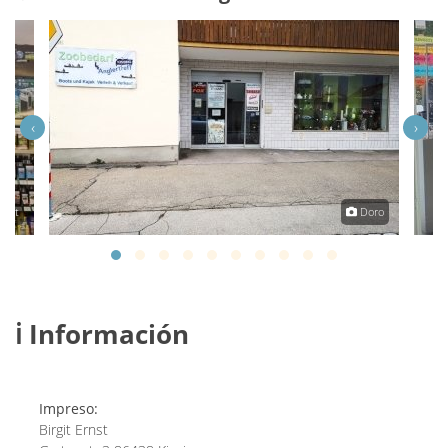
‹
›
rnst
Doro
ℹ️ Información
Impreso:
Birgit Ernst