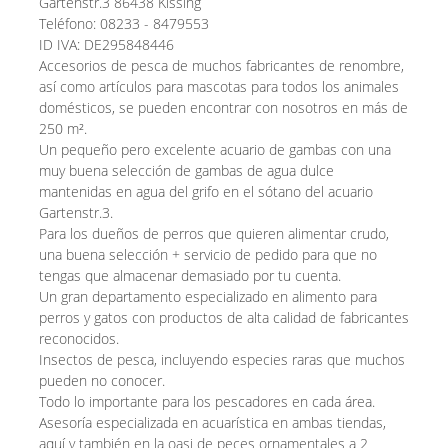
Gartenstr.3 86438 Kissing
Teléfono: 08233 - 8479553
ID IVA: DE295848446
Accesorios de pesca de muchos fabricantes de renombre,
así como artículos para mascotas para todos los animales
domésticos, se pueden encontrar con nosotros en más de
250 m².
Un pequeño pero excelente acuario de gambas con una
muy buena selección de gambas de agua dulce
mantenidas en agua del grifo en el sótano del acuario
Gartenstr.3.
Para los dueños de perros que quieren alimentar crudo,
una buena selección + servicio de pedido para que no
tengas que almacenar demasiado por tu cuenta.
Un gran departamento especializado en alimento para
perros y gatos con productos de alta calidad de fabricantes
reconocidos.
Insectos de pesca, incluyendo especies raras que muchos
pueden no conocer.
Todo lo importante para los pescadores en cada área.
Asesoría especializada en acuarística en ambas tiendas,
aquí y también en la oasi de peces ornamentales a 2