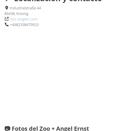
Industriestraße 44
86438, Kissing
zoo-angeln.com
+4982338479553
📷 Fotos del Zoo + Angel Ernst