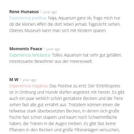
Rene Hunaeus
1 year ago
Experiencia positiva:
Naja, Aquarium ganz ok, frage mich nur
ob die kleinen Affen die dort leben jemals Tageslicht sehen.
Oberes Museum kann man sich mit Kindern sparen
Moments Peace
1 year ago
Experiencia fantástica:
Tolles Aquarium hat sehr gut gefallen.
Interessante Bewohner aus der meereswelt
M W
1 year ago
Experiencia negativa:
Das Positive zu erst: Der Eintrittspreis
ist in Ordnung und Hunde dürfen angeleint mit herein. Es gibt
auch ein paar wirklich schön gestaltete Becken und die Tiere
sehen fast alle gut ernährt aus. Trotzdem können einen die
teilweise stark überbesetzten Becken, in denen sich große
Fische fast schon stapeln und kaum noch Schwimmfläche
haben, die Tränen in die Augen treiben. Es gibt fast keine
Pflanzen in den Becken und große Filteranlagen versuchen,