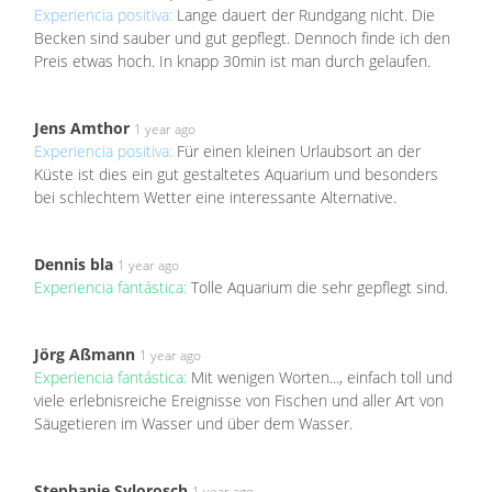
Experiencia positiva:
Lange dauert der Rundgang nicht. Die
Becken sind sauber und gut gepflegt. Dennoch finde ich den
Preis etwas hoch. In knapp 30min ist man durch gelaufen.
Jens Amthor
1 year ago
Experiencia positiva:
Für einen kleinen Urlaubsort an der
Küste ist dies ein gut gestaltetes Aquarium und besonders
bei schlechtem Wetter eine interessante Alternative.
Dennis bla
1 year ago
Experiencia fantástica:
Tolle Aquarium die sehr gepflegt sind.
Jörg Aßmann
1 year ago
Experiencia fantástica:
Mit wenigen Worten..., einfach toll und
viele erlebnisreiche Ereignisse von Fischen und aller Art von
Säugetieren im Wasser und über dem Wasser.
Stephanie Sylorosch
1 year ago