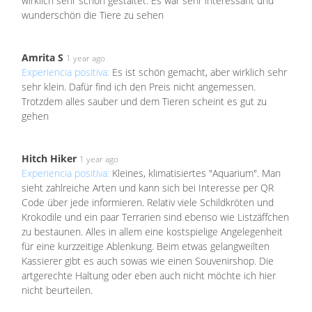
wirklich sehr schön gestaltet. Es war sehr interessant und
wunderschön die Tiere zu sehen
Amrita S
1 year ago
Experiencia positiva:
Es ist schön gemacht, aber wirklich sehr
sehr klein. Dafür find ich den Preis nicht angemessen.
Trotzdem alles sauber und dem Tieren scheint es gut zu
gehen
Hitch Hiker
1 year ago
Experiencia positiva:
Kleines, klimatisiertes "Aquarium". Man
sieht zahlreiche Arten und kann sich bei Interesse per QR
Code über jede informieren. Relativ viele Schildkröten und
Krokodile und ein paar Terrarien sind ebenso wie Listzäffchen
zu bestaunen. Alles in allem eine kostspielige Angelegenheit
für eine kurzzeitige Ablenkung. Beim etwas gelangweilten
Kassierer gibt es auch sowas wie einen Souvenirshop. Die
artgerechte Haltung oder eben auch nicht möchte ich hier
nicht beurteilen.