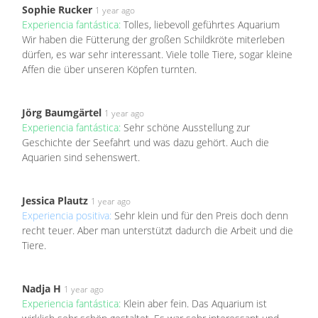
Sophie Rucker
1 year ago
Experiencia fantástica:
Tolles, liebevoll geführtes Aquarium
Wir haben die Fütterung der großen Schildkröte miterleben
dürfen, es war sehr interessant. Viele tolle Tiere, sogar kleine
Affen die über unseren Köpfen turnten.
Jörg Baumgärtel
1 year ago
Experiencia fantástica:
Sehr schöne Ausstellung zur
Geschichte der Seefahrt und was dazu gehört. Auch die
Aquarien sind sehenswert.
Jessica Plautz
1 year ago
Experiencia positiva:
Sehr klein und für den Preis doch denn
recht teuer. Aber man unterstützt dadurch die Arbeit und die
Tiere.
Nadja H
1 year ago
Experiencia fantástica:
Klein aber fein. Das Aquarium ist