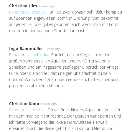
Christian Ulm
1 year ago
Experiencia positiva:
Für 10€ zwar etwas hoch, dafur komplett
auf Spenden angewiesen, somit in Ordnung. Man bekommt
auf jeden Fall was gutes geboten, auch wenn man mit Fotos
machen in ner knappen Stunde durch ist.
Ingo Bahnmüller
1 year ago
Experiencia fantástica:
Endlich mal (im Vergleich zu den
großen kommerziellen Aquarien anderer Orte) saubere
Scheiben und ein insgesamt gepflegter Eindruck der Anlage.
Für Kinder die Schnell dazu neigen überfrachtet zu sein
optimal. Wir haben 1,5 Stunden genossen, hätten aber auch
problemlos abkürzen können.
Christian Koop
1 year ago
Experiencia positiva:
Ein schönes kleines Aquarium am Hafen
mit dem man so nicht rechnet. Der Besuch war spontan und
ich hätte vorwiegend die lokale Nord/Ostsee Tierwelt
erwartet. Doch die Reise geht bis zu Dori und Nemo und