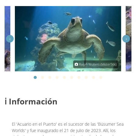
‹
›
bias
Ralph Wolters (Mister56k)
ℹ️ Información
El 'Acuario en el Puerto' es el sucesor de las 'Büsumer Sea
Worlds' y fue inaugurado el 21 de julio de 2023. Allí, los