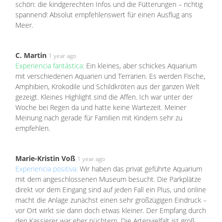
schön: die kindgerechten Infos und die Fütterungen – richtig
spannend! Absolut empfehlenswert für einen Ausflug ans
Meer.
C. Martin
1 year ago
Experiencia fantástica:
Ein kleines, aber schickes Aquarium
mit verschiedenen Aquarien und Terrarien. Es werden Fische,
Amphibien, Krokodile und Schildkröten aus der ganzen Welt
gezeigt. Kleines Highlight sind die Affen. Ich war unter der
Woche bei Regen da und hatte keine Wartezeit. Meiner
Meinung nach gerade für Familien mit Kindern sehr zu
empfehlen.
Marie-Kristin Voß
1 year ago
Experiencia positiva:
Wir haben das privat geführte Aquarium
mit dem angeschlossenen Museum besucht. Die Parkplätze
direkt vor dem Eingang sind auf jeden Fall ein Plus, und online
macht die Anlage zunächst einen sehr großzügigen Eindruck –
vor Ort wirkt sie dann doch etwas kleiner. Der Empfang durch
den Kassierer war eher nüchtern. Die Artenvielfalt ist groß