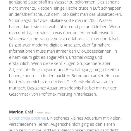
genügend Sauerstoff ins Wasser zu bekommen. Das scheint
nicht immer zu klappen, einige Fische trudeln Luft schnappen
an der Oberfläche. Auf dem Foto sieht man das Skalarbecken.
Schön sagst du? Zwei Skalare sollte man in 200 l Wasser
halten, damit sie sich wohl fühlen und gesund bleiben. Wenn
man dort ist, um wirklich was über unsere erhaltenswerte
Wasserwelt und Naturschutz zu erfahren, ist man dort falsch.
Es gibt zwar moderne digitale Anzeigen, aber für nähere
Informationen muss man immer den QR-Codesscannen. In
einem Raum gibt es sogar Affen. Erstmal witzig und
erstaunlich. Wenn diese sehr klugen Gruppentiere aber
Artgerechte Rückzugsorte und Beschäftigungsmöglichkeiten
haben, konnte ich in den nackten Betonraum außer ein paar
Kletterästen nichts entdecken. Die Servicekraft war auch
mürrisch. Das ganze Aquariumserlebnis hat bei mir nur den
Geschmack von Profitmaximierung hinterlassen.
Marion Gräf
1 year ago
Experiencia positiva:
Ein schönes kleines Aquarium mit vielen
verschiedenen Tieren. Augenscheinlich ging es den Tieren
auch sehr gut, sie wirkten aufgeschlossen kamen ganz dicht