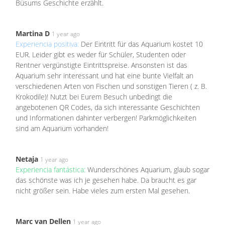
Büsums Geschichte erzählt.
Martina D
1 year ago
Experiencia positiva:
Der Eintritt für das Aquarium kostet 10
EUR. Leider gibt es weder für Schüler, Studenten oder
Rentner vergünstigte Eintrittspreise. Ansonsten ist das
Aquarium sehr interessant und hat eine bunte Vielfalt an
verschiedenen Arten von Fischen und sonstigen Tieren ( z. B.
Krokodile)! Nutzt bei Eurem Besuch unbedingt die
angebotenen QR Codes, da sich interessante Geschichten
und Informationen dahinter verbergen! Parkmöglichkeiten
sind am Aquarium vorhanden!
Netaja
1 year ago
Experiencia fantástica:
Wunderschönes Aquarium, glaub sogar
das schönste was ich je gesehen habe. Da braucht es gar
nicht größer sein. Habe vieles zum ersten Mal gesehen.
Marc van Dellen
1 year ago