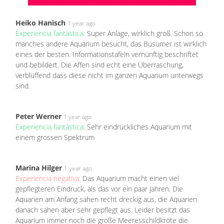
Heiko Hanisch
1 year ago
Experiencia fantástica:
Super Anlage, wirklich groß. Schon so
manches andere Aquarium besucht, das Büsumer ist wirklich
eines der besten. Informationstafeln vernünftig beschriftet
und bebildert. Die Affen sind echt eine Überraschung,
verblüffend dass diese nicht im ganzen Aquarium unterwegs
sind.
Peter Werner
1 year ago
Experiencia fantástica:
Sehr eindrückliches Aquarium mit
einem grossen Spektrum
Marina Hilger
1 year ago
Experiencia negativa:
Das Aquarium macht einen viel
gepflegteren Eindruck, als das vor ein paar Jahren. Die
Aquarien am Anfang sahen recht dreckig aus, die Aquarien
danach sahen aber sehr gepflegt aus. Leider besitzt das
Aquarium immer noch die große Meeresschildkröte die