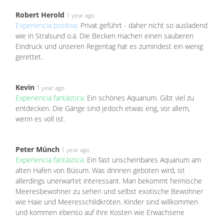
Robert Herold
1 year ago
Experiencia positiva:
Privat geführt - daher nicht so ausladend
wie in Stralsund o.ä. Die Becken machen einen sauberen
Eindruck und unseren Regentag hat es zumindest ein wenig
gerettet.
Kevin
1 year ago
Experiencia fantástica:
Ein schönes Aquarium. Gibt viel zu
entdecken. Die Gänge sind jedoch etwas eng, vor allem,
wenn es voll ist.
Peter Münch
1 year ago
Experiencia fantástica:
Ein fast unscheinbares Aquarium am
alten Hafen von Büsum. Was drinnen geboten wird, ist
allerdings unerwartet interessant. Man bekommt heimische
Meeresbewohner zu sehen und selbst exotische Bewohner
wie Haie und Meeresschildkröten. Kinder sind willkommen
und kommen ebenso auf ihre Kosten wie Erwachsene