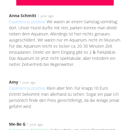
Anna Schmitt
1 year ago
Experiencia positiva:
Wir waren an einem Samstag vormittag
dort. Unser Hund durfte mit rein, parken konnte man direkt
neben dem Aquarium. Allerdings ist hier nichts genaues
ausgeschildert. Wir waren nur im Aquarium, nicht im Museum.
Für das Aquarium reicht es locker ca. 20-30 Minuten Zeit
einzuplanen. Direkt vor dem Eingang gibt es 2 ♿️ Parkplätze.
Das Aquarium ist jetzt nicht spektakulär, aber trotzdem ein
netter Zeitvertreib bei Regenwetter.
Amy
1 year ago
Experiencia positiva:
Klein aber fein. Für knapp 10 Euro
Eintritt bekommt man allerhand zu sehen. Sogar ein paar Ich
persönlich finde den Preis gerechtfertigt, da die Anlage privat
geführt wird.
Me-Be G
1 year ago