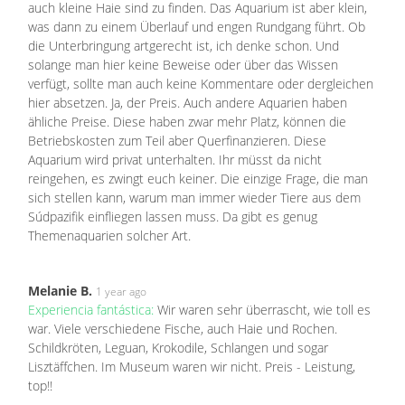
auch kleine Haie sind zu finden. Das Aquarium ist aber klein,
was dann zu einem Überlauf und engen Rundgang führt. Ob
die Unterbringung artgerecht ist, ich denke schon. Und
solange man hier keine Beweise oder über das Wissen
verfügt, sollte man auch keine Kommentare oder dergleichen
hier absetzen. Ja, der Preis. Auch andere Aquarien haben
ähliche Preise. Diese haben zwar mehr Platz, können die
Betriebskosten zum Teil aber Querfinanzieren. Diese
Aquarium wird privat unterhalten. Ihr müsst da nicht
reingehen, es zwingt euch keiner. Die einzige Frage, die man
sich stellen kann, warum man immer wieder Tiere aus dem
Súdpazifik einfliegen lassen muss. Da gibt es genug
Themenaquarien solcher Art.
Melanie B.
1 year ago
Experiencia fantástica:
Wir waren sehr überrascht, wie toll es
war. Viele verschiedene Fische, auch Haie und Rochen.
Schildkröten, Leguan, Krokodile, Schlangen und sogar
Lisztäffchen. Im Museum waren wir nicht. Preis - Leistung,
top!!