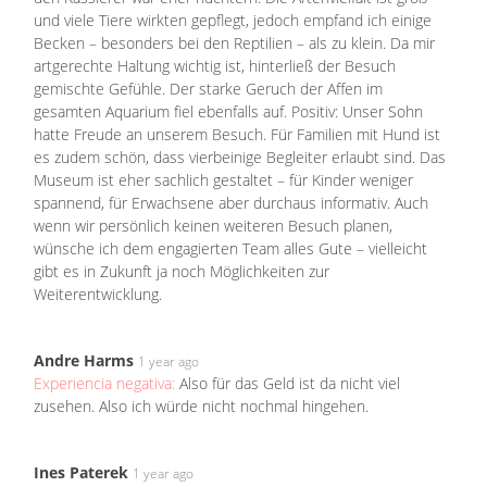
und viele Tiere wirkten gepflegt, jedoch empfand ich einige
Becken – besonders bei den Reptilien – als zu klein. Da mir
artgerechte Haltung wichtig ist, hinterließ der Besuch
gemischte Gefühle. Der starke Geruch der Affen im
gesamten Aquarium fiel ebenfalls auf. Positiv: Unser Sohn
hatte Freude an unserem Besuch. Für Familien mit Hund ist
es zudem schön, dass vierbeinige Begleiter erlaubt sind. Das
Museum ist eher sachlich gestaltet – für Kinder weniger
spannend, für Erwachsene aber durchaus informativ. Auch
wenn wir persönlich keinen weiteren Besuch planen,
wünsche ich dem engagierten Team alles Gute – vielleicht
gibt es in Zukunft ja noch Möglichkeiten zur
Weiterentwicklung.
Andre Harms
1 year ago
Experiencia negativa:
Also für das Geld ist da nicht viel
zusehen. Also ich würde nicht nochmal hingehen.
Ines Paterek
1 year ago