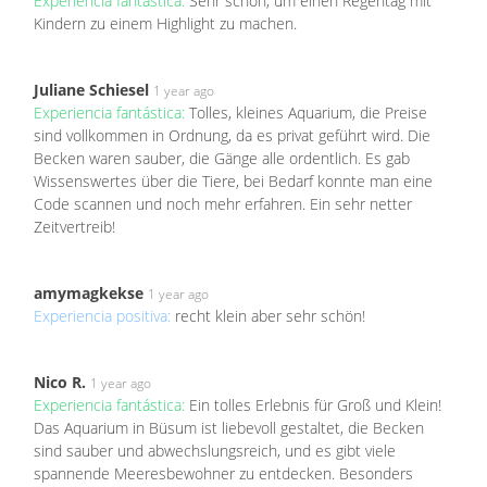
Experiencia fantástica:
Sehr schön, um einen Regentag mit
Kindern zu einem Highlight zu machen.
Juliane Schiesel
1 year ago
Experiencia fantástica:
Tolles, kleines Aquarium, die Preise
sind vollkommen in Ordnung, da es privat geführt wird. Die
Becken waren sauber, die Gänge alle ordentlich. Es gab
Wissenswertes über die Tiere, bei Bedarf konnte man eine
Code scannen und noch mehr erfahren. Ein sehr netter
Zeitvertreib!
amymagkekse
1 year ago
Experiencia positiva:
recht klein aber sehr schön!
Nico R.
1 year ago
Experiencia fantástica:
Ein tolles Erlebnis für Groß und Klein!
Das Aquarium in Büsum ist liebevoll gestaltet, die Becken
sind sauber und abwechslungsreich, und es gibt viele
spannende Meeresbewohner zu entdecken. Besonders