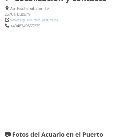
Am Fischereihafen 19
25761, Büsum
www.aquarium-buesum.de
+4948349655235
📷 Fotos del Acuario en el Puerto