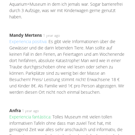
Aquarium+Museum in dem ich jemals war. Sogar barrierefrei
durch 3 Aufzüge, was wir mit Kinderwagen gerne genutzt
haben.
Mandy Mertens
1 year ago
Experiencia positiva:
Es gibt viele Informationen über die
Gewässer und die darin lebenden Tiere. Man sollte auf
keinen Fall in den Ferien, an Feiertagen und am Wochenende
dort hinfahren, absolute Katastrophe! Man wird wie in einer
Traube durchgeschoben ohne viel lesen oder sehen zu
können. Parkplätze sind zu wenig bei der Masse an
Besuchern! Preis/ Leistung stimmt nicht! Erwachsene 18 €
und Kinder 8€. Als Familie wird 1€ pro Person abgezogen. Wir
werden diesen Ort nicht noch einmal besuchen.
Anfra
1 year ago
Experiencia fantástica:
Tolles Museum mit vielen tollen
informativen Tafeln ohne dass man zuviel Text hat, mit
genügend Zeit war alles sehr anschaulich und informativ, die