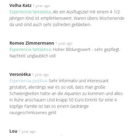
Volha Katz
1 year ago
Experiencia fantástica:
Als ein Ausflugsziel mit einem 4 1/2
jährigen Kind ist empfehlenswert. Waren übers Wochenende
da und sind auch sehr zufrieden geblieben.
Romeo Zimmermann
1 year ago
Experiencia fantástica:
Hoher Bildungswert - sehr gepflegt.
Nachteil: unglaublich voll
Veroni4ka
1 year ago
Experiencia positiva:
Sehr informativ und interessant
gestaltet, allerdings war es so voll, dass man große
Schwierigkeiten hatte an die Aquarien zu kommen und alles
in Ruhe anschauen Und knapp 50 Euro Eintritt für eine 4
köpfige Familie ist bei so einem Gedränge
rausgeschmissenes geld
Lou
1 year ago