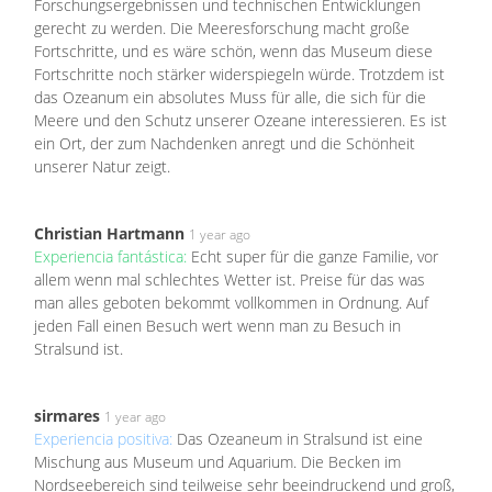
Forschungsergebnissen und technischen Entwicklungen
gerecht zu werden. Die Meeresforschung macht große
Fortschritte, und es wäre schön, wenn das Museum diese
Fortschritte noch stärker widerspiegeln würde. Trotzdem ist
das Ozeanum ein absolutes Muss für alle, die sich für die
Meere und den Schutz unserer Ozeane interessieren. Es ist
ein Ort, der zum Nachdenken anregt und die Schönheit
unserer Natur zeigt.
Christian Hartmann
1 year ago
Experiencia fantástica:
Echt super für die ganze Familie, vor
allem wenn mal schlechtes Wetter ist. Preise für das was
man alles geboten bekommt vollkommen in Ordnung. Auf
jeden Fall einen Besuch wert wenn man zu Besuch in
Stralsund ist.
sirmares
1 year ago
Experiencia positiva:
Das Ozeaneum in Stralsund ist eine
Mischung aus Museum und Aquarium. Die Becken im
Nordseebereich sind teilweise sehr beeindruckend und groß,