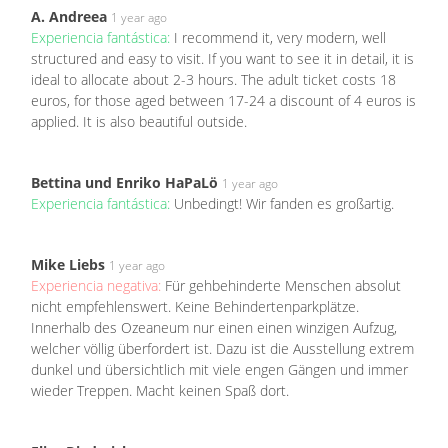
A. Andreea
1 year ago
Experiencia fantástica:
I recommend it, very modern, well
structured and easy to visit. If you want to see it in detail, it is
ideal to allocate about 2-3 hours. The adult ticket costs 18
euros, for those aged between 17-24 a discount of 4 euros is
applied. It is also beautiful outside.
Bettina und Enriko HaPaLö
1 year ago
Experiencia fantástica:
Unbedingt! Wir fanden es großartig.
Mike Liebs
1 year ago
Experiencia negativa:
Für gehbehinderte Menschen absolut
nicht empfehlenswert. Keine Behindertenparkplätze.
Innerhalb des Ozeaneum nur einen einen winzigen Aufzug,
welcher völlig überfordert ist. Dazu ist die Ausstellung extrem
dunkel und übersichtlich mit viele engen Gängen und immer
wieder Treppen. Macht keinen Spaß dort.