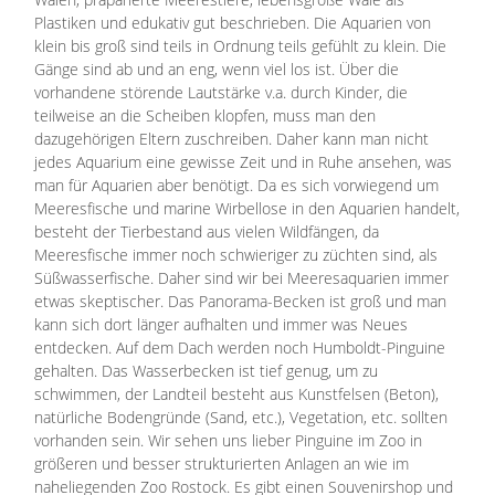
Plastiken und edukativ gut beschrieben. Die Aquarien von
klein bis groß sind teils in Ordnung teils gefühlt zu klein. Die
Gänge sind ab und an eng, wenn viel los ist. Über die
vorhandene störende Lautstärke v.a. durch Kinder, die
teilweise an die Scheiben klopfen, muss man den
dazugehörigen Eltern zuschreiben. Daher kann man nicht
jedes Aquarium eine gewisse Zeit und in Ruhe ansehen, was
man für Aquarien aber benötigt. Da es sich vorwiegend um
Meeresfische und marine Wirbellose in den Aquarien handelt,
besteht der Tierbestand aus vielen Wildfängen, da
Meeresfische immer noch schwieriger zu züchten sind, als
Süßwasserfische. Daher sind wir bei Meeresaquarien immer
etwas skeptischer. Das Panorama-Becken ist groß und man
kann sich dort länger aufhalten und immer was Neues
entdecken. Auf dem Dach werden noch Humboldt-Pinguine
gehalten. Das Wasserbecken ist tief genug, um zu
schwimmen, der Landteil besteht aus Kunstfelsen (Beton),
natürliche Bodengründe (Sand, etc.), Vegetation, etc. sollten
vorhanden sein. Wir sehen uns lieber Pinguine im Zoo in
größeren und besser strukturierten Anlagen an wie im
naheliegenden Zoo Rostock. Es gibt einen Souvenirshop und