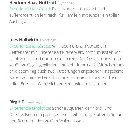
Heidrun Haas-Nottrott
1 year ago
Experiencia fantástica:
Es ist super interessant und
außerordentlich lehrreich...für Familein mit Kinder ein toller
Ausflugsort ...
Ines Hallwirth
1 year ago
Experiencia fantástica:
Wir haben uns am Vortag ein
Zeitfenster mit unserer Karte reserviert, somit mussten wir
nicht warten und durften gleich rein. Das Ozeaneum ist echt
schön groß, gut gegliedert und sehr informativ. Wir haben uns
an diesem Tag auch zwei Fütterungen angesehen. Insgesamt
waren wir mindestens 3 Stunden drinnen. Es war echt ein
tolles Erlebnis. Würde ich jederzeit wieder besuchen.
Birgit E
1 year ago
Experiencia fantástica:
Schöne Aquarien der Nord- und
Ostsee. Noch ein paar Reserven zeitlich und kräftemäßig für
den Raum mit den großen Walen lassen.