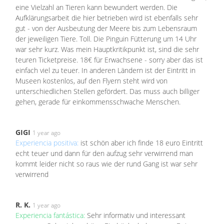
eine Vielzahl an Tieren kann bewundert werden. Die
Aufklärungsarbeit die hier betrieben wird ist ebenfalls sehr
gut - von der Ausbeutung der Meere bis zum Lebensraum
der jeweiligen Tiere. Toll. Die Pinguin Fütterung um 14 Uhr
war sehr kurz. Was mein Hauptkritikpunkt ist, sind die sehr
teuren Ticketpreise. 18€ für Erwachsene - sorry aber das ist
einfach viel zu teuer. In anderen Ländern ist der Eintritt in
Museen kostenlos, auf den Flyern steht wird von
unterschiedlichen Stellen gefördert. Das muss auch billiger
gehen, gerade für einkommensschwache Menschen.
GIGI
1 year ago
Experiencia positiva:
ist schön aber ich finde 18 euro Eintritt
echt teuer und dann für den aufzug sehr verwirrend man
kommt leider nicht so raus wie der rund Gang ist war sehr
verwirrend
R. K.
1 year ago
Experiencia fantástica:
Sehr informativ und interessant