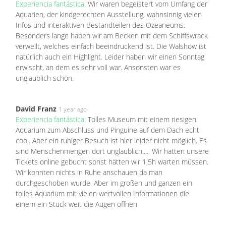
Experiencia fantástica:
Wir waren begeistert vom Umfang der
Aquarien, der kindgerechten Ausstellung, wahnsinnig vielen
Infos und interaktiven Bestandteilen des Ozeaneums.
Besonders lange haben wir am Becken mit dem Schiffswrack
verweilt, welches einfach beeindruckend ist. Die Walshow ist
natürlich auch ein Highlight. Leider haben wir einen Sonntag
erwischt, an dem es sehr voll war. Ansonsten war es
unglaublich schön.
David Franz
1 year ago
Experiencia fantástica:
Tolles Museum mit einem riesigen
Aquarium zum Abschluss und Pinguine auf dem Dach echt
cool. Aber ein ruhiger Besuch ist hier leider nicht möglich. Es
sind Menschenmengen dort unglaublich..... Wir hatten unsere
Tickets online gebucht sonst hätten wir 1,5h warten müssen.
Wir konnten nichts in Ruhe anschauen da man
durchgeschoben wurde. Aber im großen und ganzen ein
tolles Aquarium mit vielen wertvollen Informationen die
einem ein Stück weit die Augen öffnen