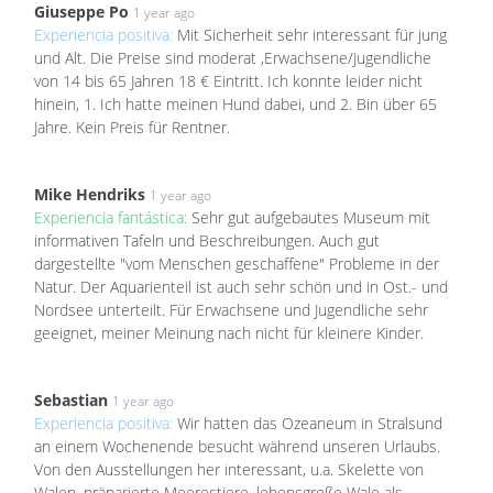
Giuseppe Po
1 year ago
Experiencia positiva:
Mit Sicherheit sehr interessant für jung
und Alt. Die Preise sind moderat ,Erwachsene/Jugendliche
von 14 bis 65 Jahren 18 € Eintritt. Ich konnte leider nicht
hinein, 1. Ich hatte meinen Hund dabei, und 2. Bin über 65
Jahre. Kein Preis für Rentner.
Mike Hendriks
1 year ago
Experiencia fantástica:
Sehr gut aufgebautes Museum mit
informativen Tafeln und Beschreibungen. Auch gut
dargestellte "vom Menschen geschaffene" Probleme in der
Natur. Der Aquarienteil ist auch sehr schön und in Ost.- und
Nordsee unterteilt. Für Erwachsene und Jugendliche sehr
geeignet, meiner Meinung nach nicht für kleinere Kinder.
Sebastian
1 year ago
Experiencia positiva:
Wir hatten das Ozeaneum in Stralsund
an einem Wochenende besucht während unseren Urlaubs.
Von den Ausstellungen her interessant, u.a. Skelette von
Walen, präparierte Meerestiere, lebensgroße Wale als