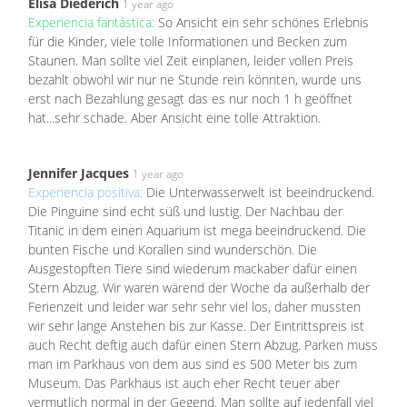
Elisa Diederich
1 year ago
Experiencia fantástica:
So Ansicht ein sehr schönes Erlebnis
für die Kinder, viele tolle Informationen und Becken zum
Staunen. Man sollte viel Zeit einplanen, leider vollen Preis
bezahlt obwohl wir nur ne Stunde rein könnten, wurde uns
erst nach Bezahlung gesagt das es nur noch 1 h geöffnet
hat...sehr schade. Aber Ansicht eine tolle Attraktion.
Jennifer Jacques
1 year ago
Experiencia positiva:
Die Unterwasserwelt ist beeindruckend.
Die Pinguine sind echt süß und lustig. Der Nachbau der
Titanic in dem einen Aquarium ist mega beeindruckend. Die
bunten Fische und Korallen sind wunderschön. Die
Ausgestopften Tiere sind wiederum mackaber dafür einen
Stern Abzug. Wir waren wärend der Woche da außerhalb der
Ferienzeit und leider war sehr sehr viel los, daher mussten
wir sehr lange Anstehen bis zur Kasse. Der Eintrittspreis ist
auch Recht deftig auch dafür einen Stern Abzug. Parken muss
man im Parkhaus von dem aus sind es 500 Meter bis zum
Museum. Das Parkhaus ist auch eher Recht teuer aber
vermutlich normal in der Gegend. Man sollte auf jedenfall viel