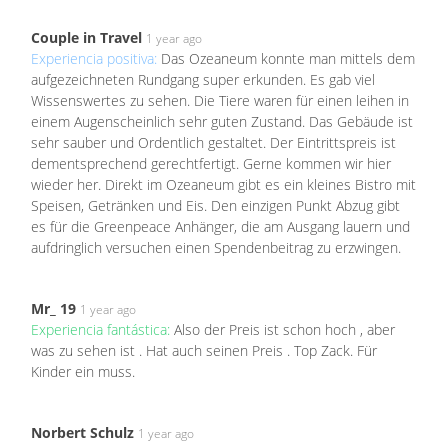
Couple in Travel
1 year ago
Experiencia positiva:
Das Ozeaneum konnte man mittels dem
aufgezeichneten Rundgang super erkunden. Es gab viel
Wissenswertes zu sehen. Die Tiere waren für einen leihen in
einem Augenscheinlich sehr guten Zustand. Das Gebäude ist
sehr sauber und Ordentlich gestaltet. Der Eintrittspreis ist
dementsprechend gerechtfertigt. Gerne kommen wir hier
wieder her. Direkt im Ozeaneum gibt es ein kleines Bistro mit
Speisen, Getränken und Eis. Den einzigen Punkt Abzug gibt
es für die Greenpeace Anhänger, die am Ausgang lauern und
aufdringlich versuchen einen Spendenbeitrag zu erzwingen.
Mr_ 19
1 year ago
Experiencia fantástica:
Also der Preis ist schon hoch , aber
was zu sehen ist . Hat auch seinen Preis . Top Zack. Für
Kinder ein muss.
Norbert Schulz
1 year ago