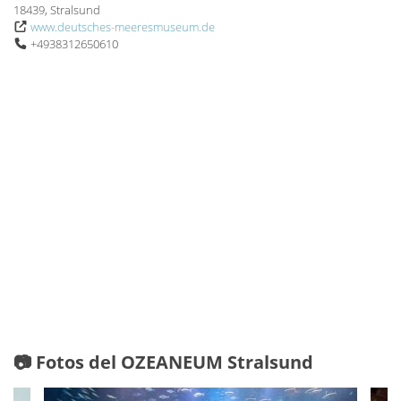
18439, Stralsund
www.deutsches-meeresmuseum.de
+4938312650610
📷 Fotos del OZEANEUM Stralsund