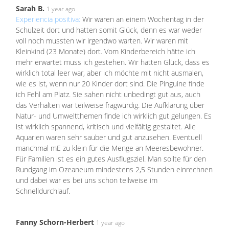
Sarah B.
1 year ago
Experiencia positiva:
Wir waren an einem Wochentag in der
Schulzeit dort und hatten somit Glück, denn es war weder
voll noch mussten wir irgendwo warten. Wir waren mit
Kleinkind (23 Monate) dort. Vom Kinderbereich hätte ich
mehr erwartet muss ich gestehen. Wir hatten Glück, dass es
wirklich total leer war, aber ich möchte mit nicht ausmalen,
wie es ist, wenn nur 20 Kinder dort sind. Die Pinguine finde
ich Fehl am Platz. Sie sahen nicht unbedingt gut aus, auch
das Verhalten war teilweise fragwürdig. Die Aufklärung über
Natur- und Umweltthemen finde ich wirklich gut gelungen. Es
ist wirklich spannend, kritisch und vielfältig gestaltet. Alle
Aquarien waren sehr sauber und gut anzusehen. Eventuell
manchmal mE zu klein für die Menge an Meeresbewohner.
Für Familien ist es ein gutes Ausflugsziel. Man sollte für den
Rundgang im Ozeaneum mindestens 2,5 Stunden einrechnen
und dabei war es bei uns schon teilweise im
Schnelldurchlauf.
Fanny Schorn-Herbert
1 year ago