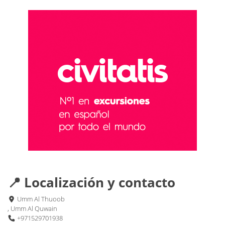
📍 Localización y contacto
Umm Al Thuoob
, Umm Al Quwain
+971529701938