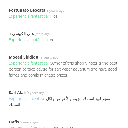
Fortunato Leocata
8 years ago
Experiencia fantástica:
Nice
علي الكبيسي
9 years ago
Experiencia fantástica:
Ver
Moeed Siddiqui
9 years ago
Experiencia fantástica:
Owner of this shop Vinoos is the best
person to take advise for salt water aquarium and have good
fishes and corals in cheap prices
Saif Alali
9 years ago
Experiencia positiva:
متجر لبيع اسماك الزينه والأحواض واكل
السمك
Hafis
9 years ago
Experiencia fantástica:
Good trading