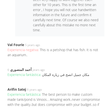
other for 10 years. This is the first time an
error , I hope you will not use handwritten
information in the future and confirm it
carefully next time. Of course we also need
carefully about this mistake no more next
time.
Val Fourie
5 years ago
Experiencia negativa:
This is a petshop that has fish. It is not
an aquarium..
أحمد المنصوري
6 years ago
Experiencia fantástica:
مكان جميل انصح في زيارة المكان
Arifin Satej
6 years ago
Experiencia fantástica:
The best person to make custom
made tank/pond is Vinoos... Amazing work..never compromise
with the quality..but does compromise with your budget..so if