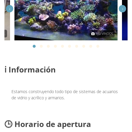
‹
›
Est.
WU VINOOS
ℹ️ Información
Estamos construyendo todo tipo de sistemas de acuarios
de vidrio y acrílico y armarios.
🕒 Horario de apertura