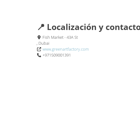
📍 Localización y contact
Fish Market - 43A St
, Dubai
www.greenartfactory.com
+971509001391