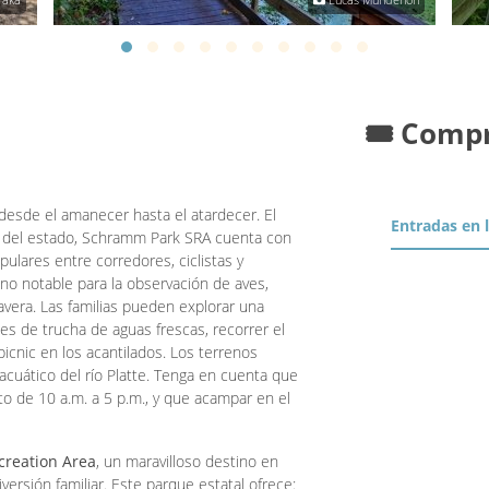
🎟️ Comp
 desde el amanecer hasta el atardecer. El
Entradas en 
es del estado, Schramm Park SRA cuenta con
lares entre corredores, ciclistas y
ino notable para la observación de aves,
vera. Las familias pueden explorar una
es de trucha de aguas frescas, recorrer el
cnic en los acantilados. Los terrenos
cuático del río Platte. Tenga en cuenta que
o de 10 a.m. a 5 p.m., y que acampar en el
creation Area
, un maravilloso destino en
iversión familiar. Este parque estatal ofrece: