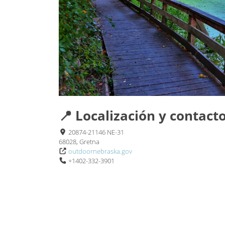
📍 Localización y contact
20874-21146 NE-31
68028, Gretna
outdoornebraska.gov
+1402-332-3901