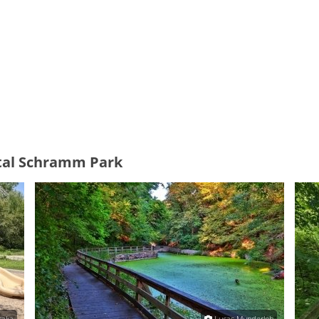
atal Schramm Park
raka
Lucas Munderloh