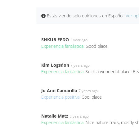
Estás viendo solo opiniones en Español.
Ver op
SHKUR EEDO
1 year ago
Experiencia fantástica:
Good place
Kim Logsdon
7 years ago
Experiencia fantástica:
Such a wonderful place! Beau
Jo Ann Camarillo
7 years ago
Experiencia positiva:
Cool place
Natalie Matz
8 years ago
Experiencia fantástica:
Nice nature trails, mostly s