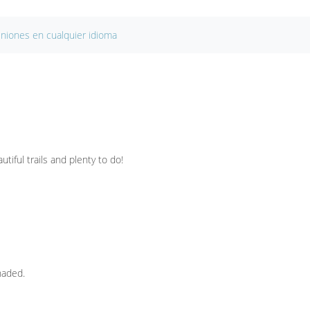
iniones en cualquier idioma
tiful trails and plenty to do!
haded.