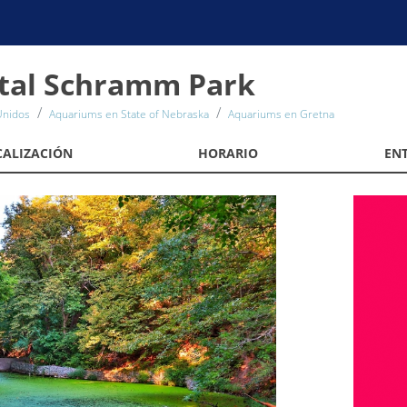
atal Schramm Park
Unidos
Aquariums en State of Nebraska
Aquariums en Gretna
CALIZACIÓN
HORARIO
EN