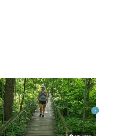
›
Josh Harper