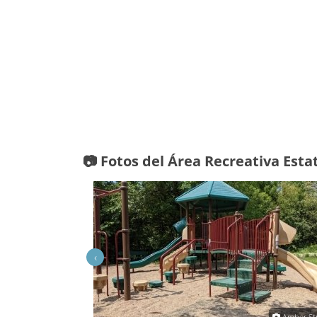
📷 Fotos del Área Recreativa Est
‹
Sarah Em
Amber St