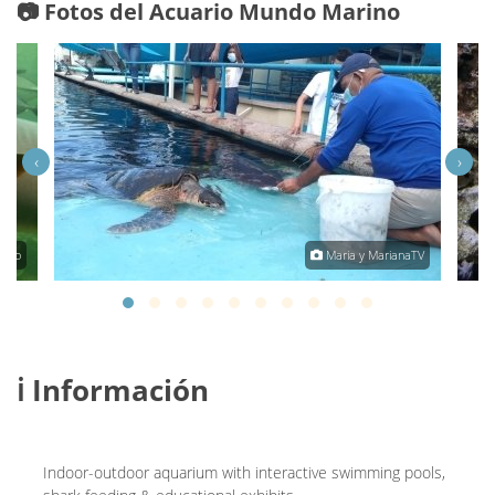
📷 Fotos del Acuario Mundo Marino
‹
›
reto
Maria y MarianaTV
ℹ️ Información
Indoor-outdoor aquarium with interactive swimming pools,