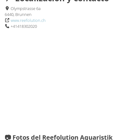
Olympstrasse 6a
6440, Brunnen
www.reefolution.ch
+41418302020
📷 Fotos del Reefolution Aquaristik