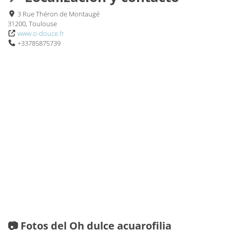
3 Rue Théron de Montaugé
31200, Toulouse
www.o-douce.fr
+33785875739
📷 Fotos del Oh dulce acuarofilia