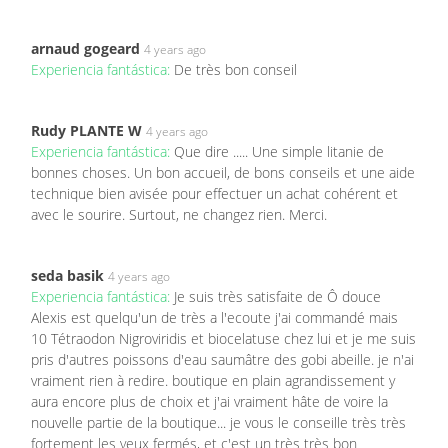
arnaud gogeard
4 years ago
Experiencia fantástica:
De très bon conseil
Rudy PLANTE W
4 years ago
Experiencia fantástica:
Que dire ..... Une simple litanie de
bonnes choses. Un bon accueil, de bons conseils et une aide
technique bien avisée pour effectuer un achat cohérent et
avec le sourire. Surtout, ne changez rien. Merci.
seda basik
4 years ago
Experiencia fantástica:
Je suis très satisfaite de Ô douce
Alexis est quelqu'un de très a l'ecoute j'ai commandé mais
10 Tétraodon Nigroviridis et biocelatuse chez lui et je me suis
pris d'autres poissons d'eau saumâtre des gobi abeille. je n'ai
vraiment rien à redire. boutique en plain agrandissement y
aura encore plus de choix et j'ai vraiment hâte de voire la
nouvelle partie de la boutique... je vous le conseille très très
fortement les yeux fermés, et c'est un très très bon