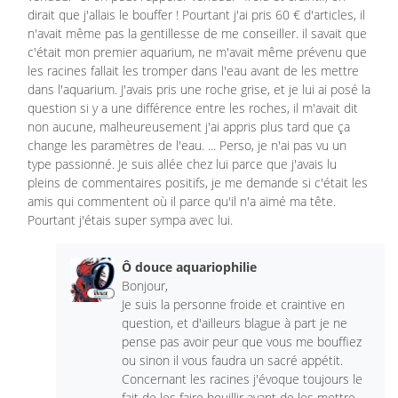
dirait que j'allais le bouffer ! Pourtant j'ai pris 60 € d'articles, il
n'avait même pas la gentillesse de me conseiller. il savait que
c'était mon premier aquarium, ne m'avait même prévenu que
les racines fallait les tromper dans l'eau avant de les mettre
dans l'aquarium. J'avais pris une roche grise, et je lui ai posé la
question si y a une différence entre les roches, il m'avait dit
non aucune, malheureusement j'ai appris plus tard que ça
change les paramètres de l'eau. ... Perso, je n'ai pas vu un
type passionné. Je suis allée chez lui parce que j'avais lu
pleins de commentaires positifs, je me demande si c'était les
amis qui commentent où il parce qu'il n'a aimé ma tête.
Pourtant j'étais super sympa avec lui.
Ô douce aquariophilie
Bonjour,
Je suis la personne froide et craintive en
question, et d'ailleurs blague à part je ne
pense pas avoir peur que vous me bouffiez
ou sinon il vous faudra un sacré appétit.
Concernant les racines j'évoque toujours le
fait de les faire bouillir avant de les mettre