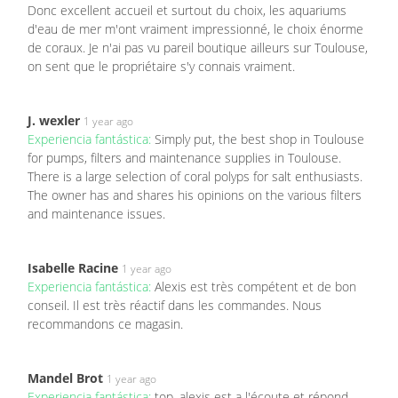
Donc excellent accueil et surtout du choix, les aquariums
d'eau de mer m'ont vraiment impressionné, le choix énorme
de coraux. Je n'ai pas vu pareil boutique ailleurs sur Toulouse,
on sent que le propriétaire s'y connais vraiment.
J. wexler
1 year ago
Experiencia fantástica:
Simply put, the best shop in Toulouse
for pumps, filters and maintenance supplies in Toulouse.
There is a large selection of coral polyps for salt enthusiasts.
The owner has and shares his opinions on the various filters
and maintenance issues.
Isabelle Racine
1 year ago
Experiencia fantástica:
Alexis est très compétent et de bon
conseil. Il est très réactif dans les commandes. Nous
recommandons ce magasin.
Mandel Brot
1 year ago
Experiencia fantástica:
top. alexis est a l'écoute et répond