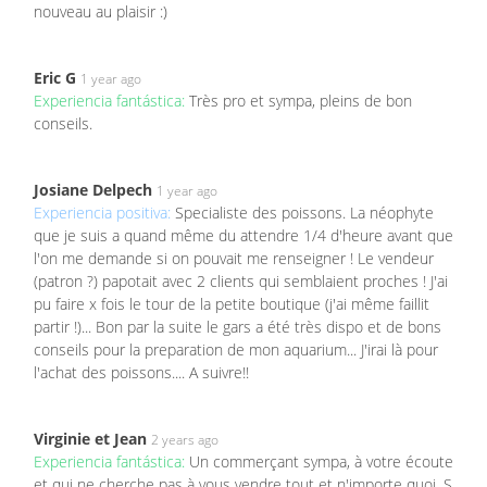
nouveau au plaisir :)
Eric G
1 year ago
Experiencia fantástica:
Très pro et sympa, pleins de bon
conseils.
Josiane Delpech
1 year ago
Experiencia positiva:
Specialiste des poissons. La néophyte
que je suis a quand même du attendre 1/4 d'heure avant que
l'on me demande si on pouvait me renseigner ! Le vendeur
(patron ?) papotait avec 2 clients qui semblaient proches ! J'ai
pu faire x fois le tour de la petite boutique (j'ai même faillit
partir !)... Bon par la suite le gars a été très dispo et de bons
conseils pour la preparation de mon aquarium... J'irai là pour
l'achat des poissons.... A suivre!!
Virginie et Jean
2 years ago
Experiencia fantástica:
Un commerçant sympa, à votre écoute
et qui ne cherche pas à vous vendre tout et n'importe quoi. S