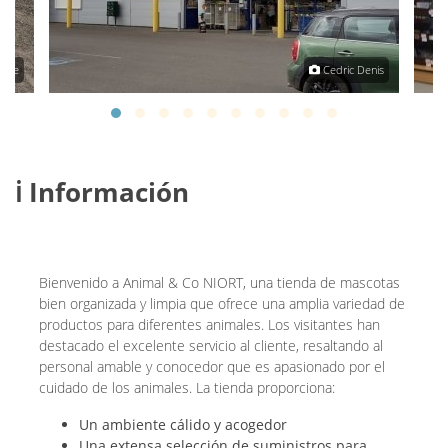
rare
Cedric Denis
ℹ️ Información
Bienvenido a Animal & Co NIORT, una tienda de mascotas
bien organizada y limpia que ofrece una amplia variedad de
productos para diferentes animales. Los visitantes han
destacado el excelente servicio al cliente, resaltando al
personal amable y conocedor que es apasionado por el
cuidado de los animales. La tienda proporciona:
Un ambiente cálido y acogedor
Una extensa selección de suministros para