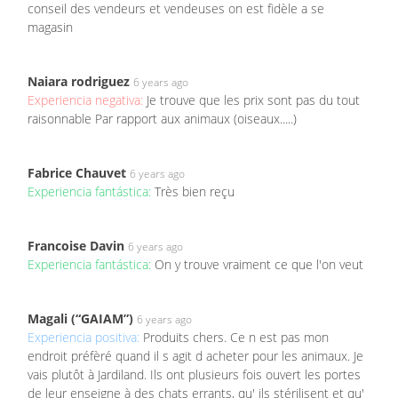
conseil des vendeurs et vendeuses on est fidèle a se
magasin
Naiara rodriguez
6 years ago
Experiencia negativa:
Je trouve que les prix sont pas du tout
raisonnable Par rapport aux animaux (oiseaux.....)
Fabrice Chauvet
6 years ago
Experiencia fantástica:
Très bien reçu
Francoise Davin
6 years ago
Experiencia fantástica:
On y trouve vraiment ce que l'on veut
Magali (“GAIAM”)
6 years ago
Experiencia positiva:
Produits chers. Ce n est pas mon
endroit préfèré quand il s agit d acheter pour les animaux. Je
vais plutôt à Jardiland. Ils ont plusieurs fois ouvert les portes
de leur enseigne à des chats errants, qu' ils stérilisent et qu'