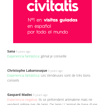
Sana
6 years ago
Experiencia fantástica:
génial je conseille
Christophe Labarsouque
6 years ago
Experiencia fantástica:
Les Vendeuses sont de très bons
conseils
Gaspard Madec
6 years ago
Experiencia negativa:
Ils se prétendent animalerie mais ne
vendent même pas de lapin. De lapin ! L’animal de base d’une