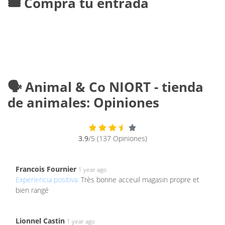
🎟️ Compra tu entrada
🗣️ Animal & Co NIORT - tienda
de animales: Opiniones
3.9
/5 (137 Opiniones)
Francois Fournier
1 year ago
Experiencia positiva:
Très bonne acceuil magasin propre et
bien rangé
Lionnel Castin
1 year ago