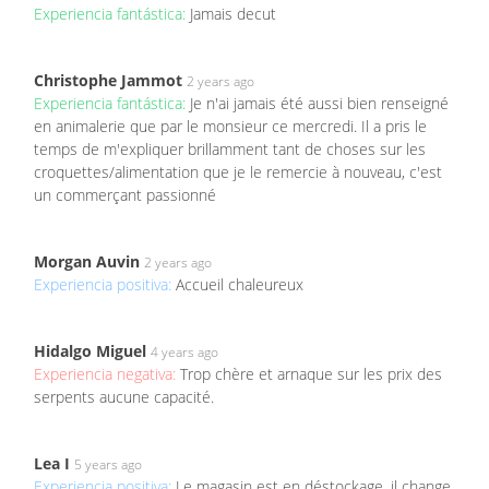
Experiencia fantástica:
Jamais decut
Christophe Jammot
2 years ago
Experiencia fantástica:
Je n'ai jamais été aussi bien renseigné
en animalerie que par le monsieur ce mercredi. Il a pris le
temps de m'expliquer brillamment tant de choses sur les
croquettes/alimentation que je le remercie à nouveau, c'est
un commerçant passionné
Morgan Auvin
2 years ago
Experiencia positiva:
Accueil chaleureux
Hidalgo Miguel
4 years ago
Experiencia negativa:
Trop chère et arnaque sur les prix des
serpents aucune capacité.
Lea I
5 years ago
Experiencia positiva:
Le magasin est en déstockage, il change