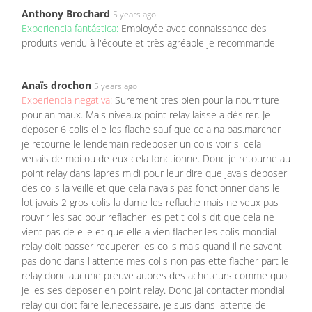
Anthony Brochard
5 years ago
Experiencia fantástica:
Employée avec connaissance des
produits vendu à l'écoute et très agréable je recommande
Anaïs drochon
5 years ago
Experiencia negativa:
Surement tres bien pour la nourriture
pour animaux. Mais niveaux point relay laisse a désirer. Je
deposer 6 colis elle les flache sauf que cela na pas.marcher
je retourne le lendemain redeposer un colis voir si cela
venais de moi ou de eux cela fonctionne. Donc je retourne au
point relay dans lapres midi pour leur dire que javais deposer
des colis la veille et que cela navais pas fonctionner dans le
lot javais 2 gros colis la dame les reflache mais ne veux pas
rouvrir les sac pour reflacher les petit colis dit que cela ne
vient pas de elle et que elle a vien flacher les colis mondial
relay doit passer recuperer les colis mais quand il ne savent
pas donc dans l'attente mes colis non pas ette flacher part le
relay donc aucune preuve aupres des acheteurs comme quoi
je les ses deposer en point relay. Donc jai contacter mondial
relay qui doit faire le.necessaire, je suis dans lattente de