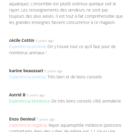
aquatique). L'ensemble est plutôt onéreux quelque soit le
rayon. Les renseignements des vendeurs ne sont pas
toujours des plus avisés. Il est tout à fait compréhensible que
les grandes enseignes fassent concurrence à ce magasin.
cécile Cottin
6 years ago
Experiencia positiva:
On y trouve tout ce qu'il faut pour de
nombreux animaux !
karine beaussart
6 years ago
Experiencia positiva:
Très bien et de bons conseils
Astrid B
6 years ago
Experiencia fantástica:
De très bons conseils côté animalerie
Enzo Denieul
7 years ago
Experiencia negativa:
Rayon aquariophilie médiocre (poissons
combattants dans des cubes de même pas 1 l, j'ai vu une