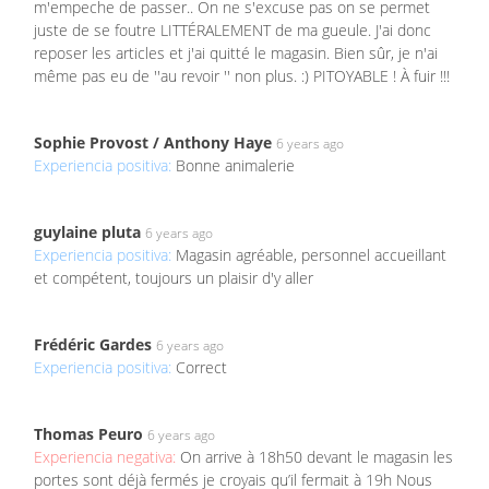
m'empeche de passer.. On ne s'excuse pas on se permet
juste de se foutre LITTÉRALEMENT de ma gueule. J'ai donc
reposer les articles et j'ai quitté le magasin. Bien sûr, je n'ai
même pas eu de ''au revoir '' non plus. :) PITOYABLE ! À fuir !!!
Sophie Provost / Anthony Haye
6 years ago
Experiencia positiva:
Bonne animalerie
guylaine pluta
6 years ago
Experiencia positiva:
Magasin agréable, personnel accueillant
et compétent, toujours un plaisir d'y aller
Frédéric Gardes
6 years ago
Experiencia positiva:
Correct
Thomas Peuro
6 years ago
Experiencia negativa:
On arrive à 18h50 devant le magasin les
portes sont déjà fermés je croyais qu’il fermait à 19h Nous