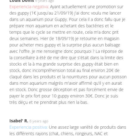
Louis Doms
6 years ago
Experiencia negativa:
Ayant actuellement une promotion sur
des guppy (1€ jusqu'au 21/09/19) j'ai donc voulu me lancer
dans un aquarium pour Guppy. Pour cela il a donc fallu que je
prépare mon aquarium en achetant des bactéries et le
temps que le cycle se mettre en route, cela m'a donc prit
deux semaines. Hier (le 18/09/19) je retourne en magasin
pour acheter mes guppy et la surprise plus aucun balisage
avec l'offre. Je me renseigne donc pourquoi ? La réponse de
la conseillaire à été de me dire que s'était dans la limite des
stocks et la à ma grande surprise des guppy était bien en
stock, donc incompréhension total au final environ 20€ de
claqué dans les produits et la nourritures pour aucun poisson
dans mon aquarium malgrés m'avoir affirmé qu'il y en aurait
en stock. Donc grosse déception et pas forcément envie de
payer le prix fort pour 10 guppy environ 30€. Donc je suis
très déçu et ne prendrait plus rien la bas.
Isabel' R.
6 years ago
Experiencia positiva:
Une assez large variété de produits dans
les différents rayons (chat, chiens, rongeurs, NAC et