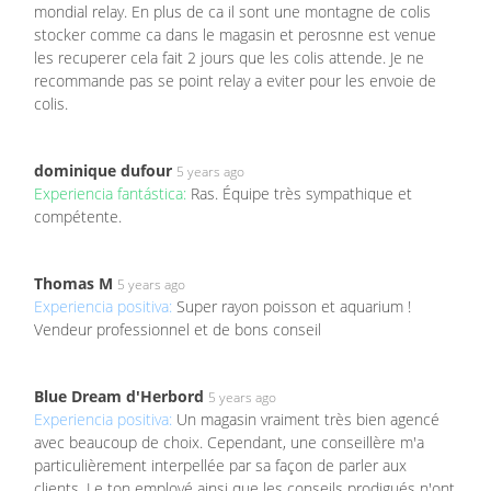
mondial relay. En plus de ca il sont une montagne de colis
stocker comme ca dans le magasin et perosnne est venue
les recuperer cela fait 2 jours que les colis attende. Je ne
recommande pas se point relay a eviter pour les envoie de
colis.
dominique dufour
5 years ago
Experiencia fantástica:
Ras. Équipe très sympathique et
compétente.
Thomas M
5 years ago
Experiencia positiva:
Super rayon poisson et aquarium !
Vendeur professionnel et de bons conseil
Blue Dream d'Herbord
5 years ago
Experiencia positiva:
Un magasin vraiment très bien agencé
avec beaucoup de choix. Cependant, une conseillère m'a
particulièrement interpellée par sa façon de parler aux
clients. Le ton employé ainsi que les conseils prodigués n'ont