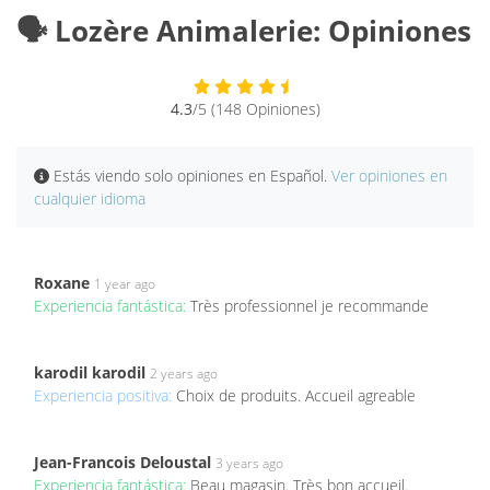
🗣️ Lozère Animalerie: Opiniones
4.3
/5 (148 Opiniones)
Estás viendo solo opiniones en Español.
Ver opiniones en
cualquier idioma
Roxane
1 year ago
Experiencia fantástica:
Très professionnel je recommande
karodil karodil
2 years ago
Experiencia positiva:
Choix de produits. Accueil agreable
Jean-Francois Deloustal
3 years ago
Experiencia fantástica:
Beau magasin. Très bon accueil.