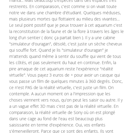
manta... Mais beaucoup d'espèces dans des espaces très
restreints. En comparaison, c'est comme si on vivait toute
notre vie dans une chambre d'étudiant. Quelques méduses,
mais plusieurs mortes qui flottaient au milieu des vivantes...
Le seul point positif que je peux trouver à cet aquarium c'est
la reconstitution de la faune et de la flore à travers les âges le
long d'un sentier ( donc ça partait bien ). Il y a une cabine
"simulateur d'ouragan", désolé, c'est juste un sèche cheveux
qui souffle fort. Quand je lis "simulateur d'ouragan" je
m'attends quand même à sentir du souffle qui vient de tous
les côtés, et pas seulement du haut en continue. Enfin, la
pire arnaque de cet aquarium reste l'expérience "réalité
virtuelle". Vous payez 3 euros de + pour avoir un casque qui
vous passe un film de quelques minutes à 360 degrés. Donc,
ce n'est PAS de la réalité virtuelle, c'est juste un film. On
contemple. A aucun moment on a l'impression que les
choses viennent vers nous, qu'on peut les saisir ou autre. Il y
a un vague effet 3D mais c'est pas de la réalité virtuelle. En
comparaison, la réalité virtuelle de Sony où on est plongé
dans une cage au fond de l'eau est beaucoup plus
saisissante en terme d'expérience. Oui, vos enfants
s'émerveilleront. Parce que ce sont des enfants. Ils vont