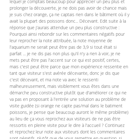
lequel je comptais beaucoup pour apprécier un peu plus et
prolonger la découverte, je ne dois pas avoir de chance mais
je suis chez orange, ça ne captais rien dans le bâtiment où il y
avait la plupart des poissons donc... Décevant. Edit suite à la
réponse que j'aurais attendue un peu plus constructive :
Pourquoi ainsi rebondir sur les commentaires négatifs pour
leur reprocher la note attribuée, la note moyenne de
l'aquarium ne serait peut être pas de 3,9 si tout était si
parfait ... je ne dis pas non plus qu'il n'y a rien à voir, je ne
mets peut être pas l'accent sur ce qui est positif, certes,
mais c'est peut être parce que mon expérience ressentie en
tant que visiteur s'est avérée décevante, donc je dis que
c'est décevant, et ma note va avec le ressenti
malheureusement, mais visiblement vous êtes dans une
démarche peu constructive plutôt que d'améliorer ce qui ne
va pas en proposant à l'entrée une solution au problème de
visite guidée (si orange ne capte pas/mal dans le batiment
poissons, je pense que beaucoup auront le même problème)
au lieu de ça vous reprochez aux visiteurs de ne pas être
ressortis en pleine visite pour le dire à l'accueil ? Continuez
et reprochez leur note aux visiteurs dont les commentaires
sont négatifs, plutôt que de vous remettre en question, si