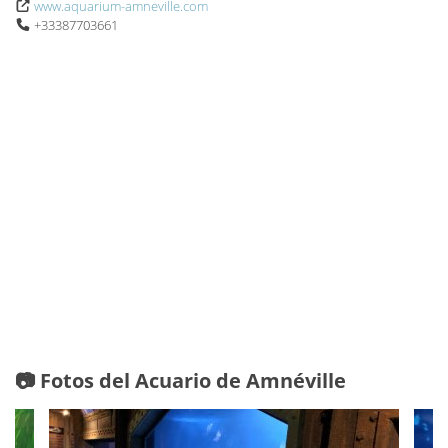
www.aquarium-amneville.com
+33387703661
📷 Fotos del Acuario de Amnéville