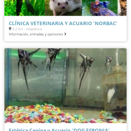
CLÍNICA VETERINARIA Y ACUARIO 'NORBAC'
4.2 km - Ixtapaluca
Información, entradas y opiniones
Estética Canina y Acuario 'DOG ESPONJA'