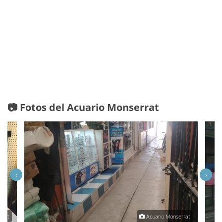
📷 Fotos del Acuario Monserrat
‹
›
rrat
Acuario Monserrat