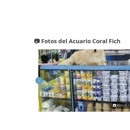
📷 Fotos del Acuario Coral Fich
‹
Orlando SVD
Rosy D T