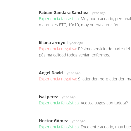
Fabian Gandara Sanchez
1 year ago
Experiencia fantástica:
Muy buen acuario, persona
materiales ETC, 10/10, muy buena atención
liliana arroyo
1 year ago
Experiencia negativa:
Pésimo servicio de parte de
pésima calidad todos venían enfermos.
Angel David
1 year ago
Experiencia negativa:
Si atienden pero atienden má
isai perez
1 year ago
Experiencia fantástica:
Acepta pagos con tarjeta?
Hector Gómez
1 year ago
Experiencia fantástica:
Excelente acuario, muy buen