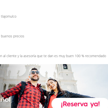
 tlajomulco
y buenos precios
ión al cliente y la asesoría que te dan es muy buen 100 % recomendado