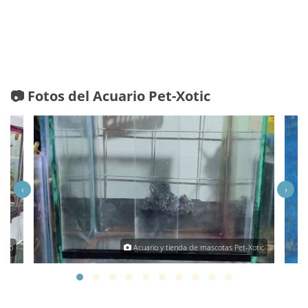
📷 Fotos del Acuario Pet-Xotic
‹
›
illo
Acuario y tienda de mascotas Pet-Xotic