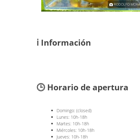
RODOLFO MORALES
RODOLFO MORA
ℹ️ Información
🕒 Horario de apertura
Domingo: (closed)
Lunes: 10h-18h
Martes: 10h-18h
Miércoles: 10h-18h
Jueves: 10h-18h