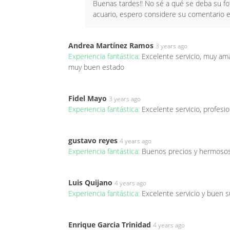
Buenas tardes!! No sé a qué se deba su f
acuario, espero considere su comentario e
Andrea Martínez Ramos
3 years ago
Experiencia fantástica:
Excelente servicio, muy am
muy buen estado
Fidel Mayo
3 years ago
Experiencia fantástica:
Excelente servicio, profesio
gustavo reyes
4 years ago
Experiencia fantástica:
Buenos precios y hermosos
Luis Quijano
4 years ago
Experiencia fantástica:
Excelente servicio y buen s
Enrique Garcia Trinidad
4 years ago