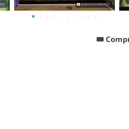
LES
RODOLFO MORALES
🎟️ Comp