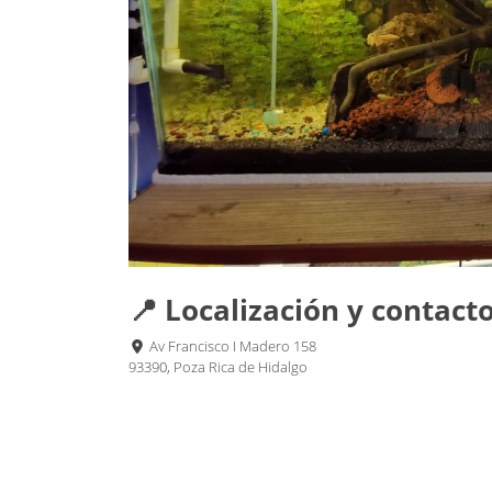
📍 Localización y contact
Av Francisco I Madero 158
93390, Poza Rica de Hidalgo