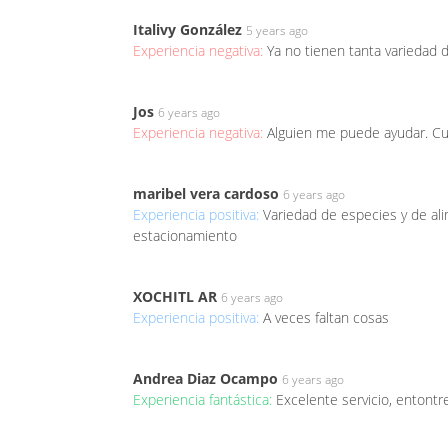
Italivy González
5 years ago
Experiencia negativa:
Ya no tienen tanta variedad 
Jos
6 years ago
Experiencia negativa:
Alguien me puede ayudar. Cu
maribel vera cardoso
6 years ago
Experiencia positiva:
Variedad de especies y de a
estacionamiento
XOCHITL AR
6 years ago
Experiencia positiva:
A veces faltan cosas
Andrea Diaz Ocampo
6 years ago
Experiencia fantástica:
Excelente servicio, entont