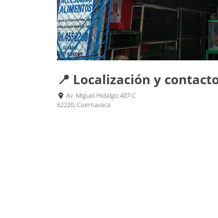
📍 Localización y contact
Av. Miguel Hidalgo 407-C
62220, Cuernavaca