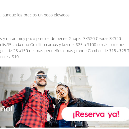
, aunque los precios un poco elevados
s y duran muy poco precios de peces Guppis :3×$20 Cebras:3×$20
olis:$5 cada uno Goldfish carpas y koy de: $25 a $100 o más o menos
ngel :de 25 a150 del más pequeño al más grande Gambas:de $15 a$25 T
coles: $10