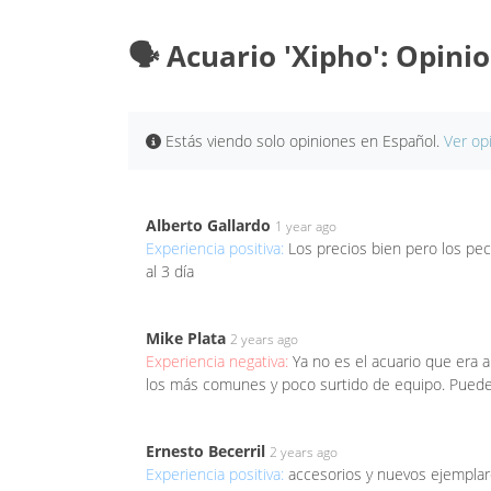
🗣️ Acuario 'Xipho': Opini
Estás viendo solo opiniones en Español.
Ver op
Alberto Gallardo
1 year ago
Experiencia positiva:
Los precios bien pero los pe
al 3 día
Mike Plata
2 years ago
Experiencia negativa:
Ya no es el acuario que era 
los más comunes y poco surtido de equipo. Pueden 
Ernesto Becerril
2 years ago
Experiencia positiva:
accesorios y nuevos ejemplare