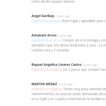
como desde equipos basicos
Angel Garibay
2 years ago
Experiencia positiva:
Buen lugar y agradable para c
Amairani Arcos
2 years ago
Experiencia positiva:
Compre ahi a mi tortuga y est
adorables que uno desea llevarselos a casa... La
cambien eso y 5 estrellas
Raquel Angelica Linares Castro
4 years ago
Experiencia negativa:
De 5 peces que compré hace
MARTIN MERAZ
4 years ago
Experiencia negativa:
Tienen muy poca variedad de
mantenimiento, los precios están demasiado altos 
en lo triple y en cuanto a información la verdad n