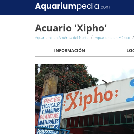
Acuario 'Xipho'
Aquariums en América del Norte
Aquariums en México
INFORMACIÓN
LO