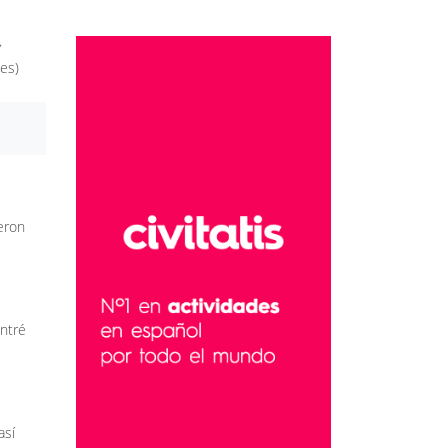
es)
eron
ontré
así