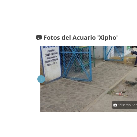
📷 Fotos del Acuario 'Xipho'
‹
o B Hinojosa Villalba
Eduardo Bar