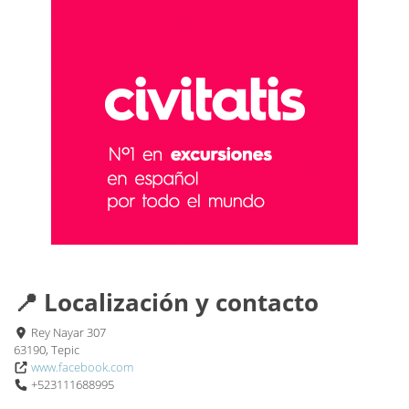
📍 Localización y contacto
Rey Nayar 307
63190, Tepic
www.facebook.com
+523111688995