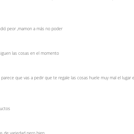
endió peor ,mamon a más no poder
siguen las cosas en el momento
 parece que vas a pedir que te regale las cosas huele muy mal el lugar 
ductos
s de variedad pero bien.