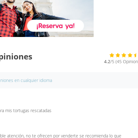
piniones
4.2
/5 (45 Opinion
iniones en cualquier idioma
ra mis tortugas rescatadas
able atención, no te ofrecen por venderte se recomienda lo que