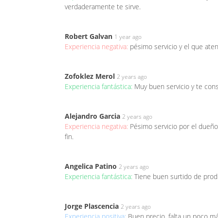
verdaderamente te sirve.
Robert Galvan
1 year ago
Experiencia negativa:
pésimo servicio y el que at
Zofoklez Merol
2 years ago
Experiencia fantástica:
Muy buen servicio y te con
Alejandro Garcia
2 years ago
Experiencia negativa:
Pésimo servicio por el dueño
fin.
Angelica Patino
2 years ago
Experiencia fantástica:
Tiene buen surtido de pro
Jorge Plascencia
2 years ago
Experiencia positiva:
Buen precio, falta un poco má