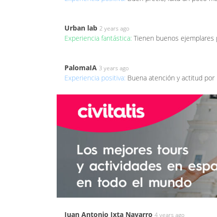
Urban lab
2 years ago
Experiencia fantástica:
Tienen buenos ejemplares p
PalomaIA
3 years ago
Experiencia positiva:
Buena atención y actitud por 
Juan Antonio Ixta Navarro
4 years ago