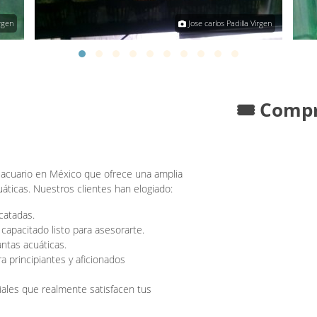
irgen
Jose carlos Padilla Virgen
🎟️ Comp
o acuario en México que ofrece una amplia
áticas. Nuestros clientes han elogiado:
catadas.
capacitado listo para asesorarte.
ntas acuáticas.
a principiantes y aficionados
ales que realmente satisfacen tus