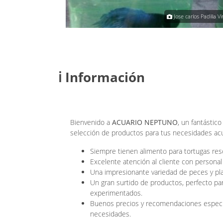
 carlos Padilla Virgen
Jose carlos Padilla V
ℹ️ Información
Bienvenido a
ACUARIO NEPTUNO
, un fantástic
selección de productos para tus necesidades acu
Siempre tienen alimento para tortugas res
Excelente atención al cliente con personal 
Una impresionante variedad de peces y pla
Un gran surtido de productos, perfecto par
experimentados.
Buenos precios y recomendaciones especi
necesidades.