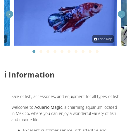
‹
›
DINA
Frida Rojo
ℹ️ Information
Sale of fish, accessories, and equipment for all types of fish
Welcome to
Acuario Magic
, a charming aquarium located
in Mexico, where you can enjoy a wonderful variety of fish
and marine life.
Excellent customer service with attentive and