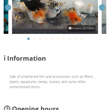
‹
›
rres
Acuario Las Torres
ℹ️ Information
Sale of ornamental fish and accessories such as filters,
plants, aquariums, lamps, stones, and some other
unmentioned items.
🕒 Opening hours