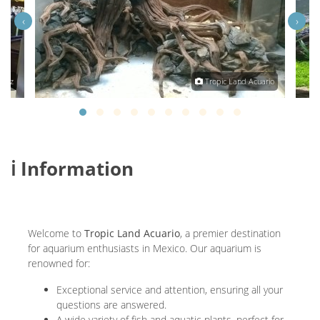
‹
›
ínez
Tropic Land Acuario
ℹ️ Information
Welcome to
Tropic Land Acuario
, a premier destination
for aquarium enthusiasts in Mexico. Our aquarium is
renowned for:
Exceptional service and attention, ensuring all your
questions are answered.
A wide variety of fish and aquatic plants, perfect for