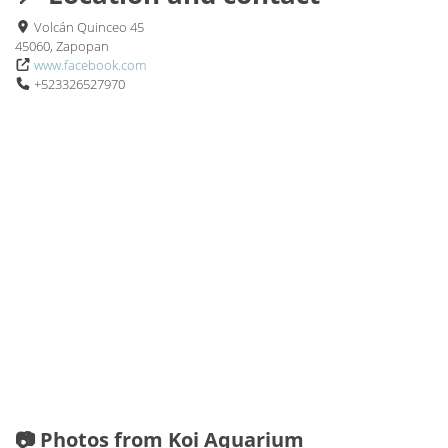
Volcán Quinceo 45
45060, Zapopan
www.facebook.com
+523326527970
📷 Photos from Koi Aquarium