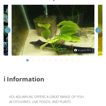
‹
›
 KOI
Acuario KOI
ℹ️ Information
KOI AQUARIUM, OFFERS A GREAT RANGE OF FISH,
ACCESSORIES, LIVE FOODS, AND PLANTS