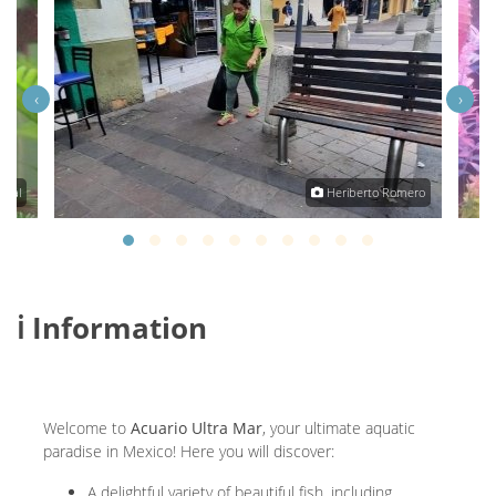
‹
›
oval
Heriberto Romero
ℹ️ Information
Welcome to
Acuario Ultra Mar
, your ultimate aquatic
paradise in Mexico! Here you will discover:
A delightful variety of beautiful fish, including