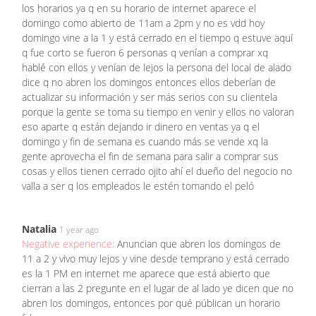
los horarios ya q en su horario de internet aparece el
domingo como abierto de 11am a 2pm y no es vdd hoy
domingo vine a la 1 y está cerrado en el tiempo q estuve aquí
q fue corto se fueron 6 personas q venían a comprar xq
hablé con ellos y venían de lejos la persona del local de alado
dice q no abren los domingos entonces ellos deberían de
actualizar su información y ser más serios con su clientela
porque la gente se toma su tiempo en venir y ellos no valoran
eso aparte q están dejando ir dinero en ventas ya q el
domingo y fin de semana es cuando más se vende xq la
gente aprovecha el fin de semana para salir a comprar sus
cosas y ellos tienen cerrado ojito ahí el dueño del negocio no
valla a ser q los empleados le estén tomando el peló
Natalia
1 year ago
Negative experience:
Anuncian que abren los domingos de
11 a 2 y vivo muy lejos y vine desde temprano y está cerrado
es la 1 PM en internet me aparece que está abierto que
cierran a las 2 pregunte en el lugar de al lado ye dicen que no
abren los domingos, entonces por qué públican un horario