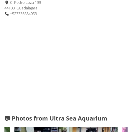
C. Pedro Loza 199
44100, Guadalajara
+523336584053
📷 Photos from Ultra Sea Aquarium