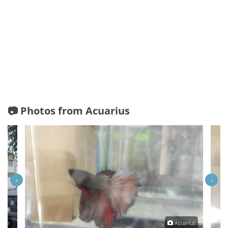
📷 Photos from Acuarius
‹
›
rade
Acuarius