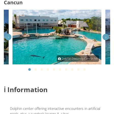
Cancun
‹
›
día
Dolphin Discovery Cancún Mx
ℹ️ Information
Dolphin center offering interactive encounters in artificial
pools, plus a sundeck lounge & a bar.