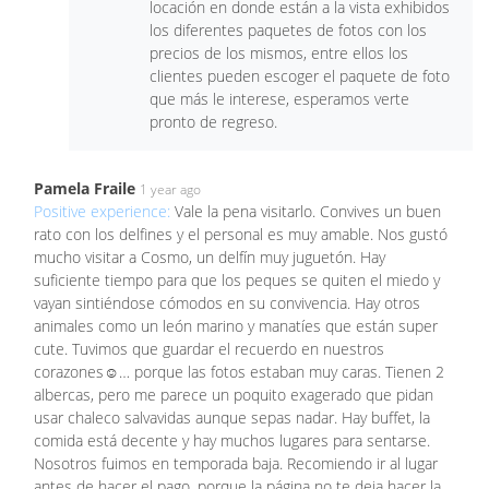
locación en donde están a la vista exhibidos
los diferentes paquetes de fotos con los
precios de los mismos, entre ellos los
clientes pueden escoger el paquete de foto
que más le interese, esperamos verte
pronto de regreso.
Pamela Fraile
1 year ago
Positive experience:
Vale la pena visitarlo. Convives un buen
rato con los delfines y el personal es muy amable. Nos gustó
mucho visitar a Cosmo, un delfín muy juguetón. Hay
suficiente tiempo para que los peques se quiten el miedo y
vayan sintiéndose cómodos en su convivencia. Hay otros
animales como un león marino y manatíes que están super
cute. Tuvimos que guardar el recuerdo en nuestros
corazones☺️… porque las fotos estaban muy caras. Tienen 2
albercas, pero me parece un poquito exagerado que pidan
usar chaleco salvavidas aunque sepas nadar‍. Hay buffet, la
comida está decente y hay muchos lugares para sentarse.
Nosotros fuimos en temporada baja. Recomiendo ir al lugar
antes de hacer el pago, porque la página no te deja hacer la