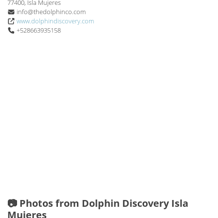
77400, Isla Mujeres
info@thedolphinco.com
www.dolphindiscovery.com
+528663935158
📷 Photos from Dolphin Discovery Isla
Mujeres