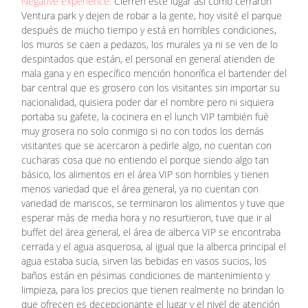
Negative experience:
Cierren este lugar así como cerraron
Ventura park y dejen de robar a la gente, hoy visité el parque
después de mucho tiempo y está en horribles condiciones,
los muros se caen a pedazos, los murales ya ni se ven de lo
despintados que están, el personal en general atienden de
mala gana y en específico mención honorífica el bartender del
bar central que es grosero con los visitantes sin importar su
nacionalidad, quisiera poder dar el nombre pero ni siquiera
portaba su gafete, la cocinera en el lunch VIP también fué
muy grosera no solo conmigo si no con todos los demás
visitantes que se acercaron a pedirle algo, no cuentan con
cucharas cosa que no entiendo el porque siendo algo tan
básico, los alimentos en el área VIP son horribles y tienen
menos variedad que el área general, ya no cuentan con
variedad de mariscos, se terminaron los alimentos y tuve que
esperar más de media hora y no resurtieron, tuve que ir al
buffet del área general, el área de alberca VIP se encontraba
cerrada y el agua asquerosa, al igual que la alberca principal el
agua estaba sucia, sirven las bebidas en vasos sucios, los
baños están en pésimas condiciones de mantenimiento y
limpieza, para los precios que tienen realmente no brindan lo
que ofrecen es decepcionante el lugar y el nivel de atención